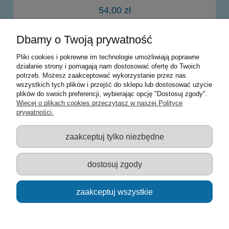
54,00 zł
Dbamy o Twoją prywatność
do koszyka
Pliki cookies i pokrewne im technologie umożliwiają poprawne
działanie strony i pomagają nam dostosować ofertę do Twoich
potrzeb. Możesz zaakceptować wykorzystanie przez nas
Warunki zakupów
wszystkich tych plików i przejść do sklepu lub dostosować użycie
plików do swoich preferencji, wybierając opcję "Dostosuj zgody".
Moje konto
Więcej o plikach cookies przeczytasz w naszej Polityce
prywatności.
Informacje o sklepie
zaakceptuj tylko niezbędne
Sklep z zabawkami Łódź :: Hurownia zabawek :: Zabawki
edukacyjne :: Zestawy artystyczne :: Zabawki :: samochody Welly
:: Zabawkownia :: zabawki dla dzieci :: Lalki :: Klocki :: Artykuły
dostosuj zgody
szkolne ::
zaakceptuj wszystkie
pokaż pełną wersję strony