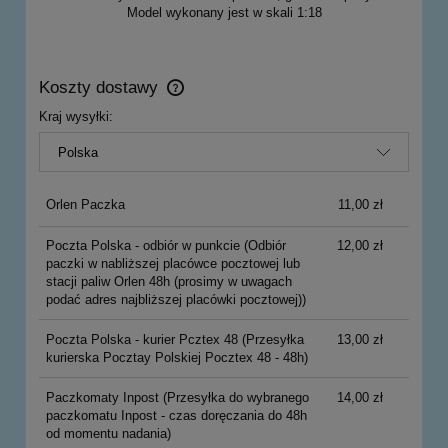
Model wykonany jest w skali 1:18
Koszty dostawy
Cena nie zawiera ewentualnych kosztów płatności
Kraj wysyłki:
Orlen Paczka
11,00 zł
Poczta Polska - odbiór w punkcie
(Odbiór
12,00 zł
paczki w nabliższej placówce pocztowej lub
stacji paliw Orlen 48h (prosimy w uwagach
podać adres najbliższej placówki pocztowej))
Poczta Polska - kurier Pcztex 48
(Przesyłka
13,00 zł
kurierska Pocztay Polskiej Pocztex 48 - 48h)
Paczkomaty Inpost
(Przesyłka do wybranego
14,00 zł
paczkomatu Inpost - czas doręczania do 48h
od momentu nadania)