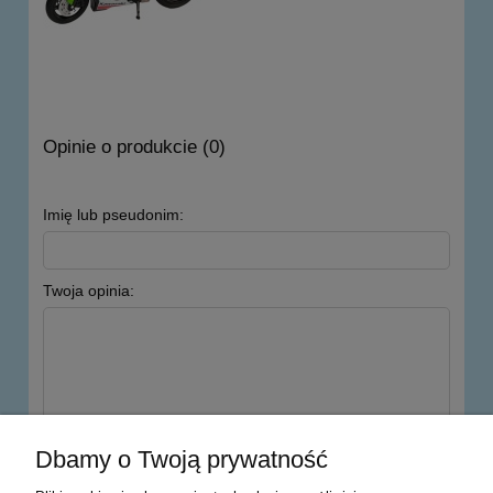
Opinie o produkcie (0)
Imię lub pseudonim:
Twoja opinia:
wyślij
Dbamy o Twoją prywatność