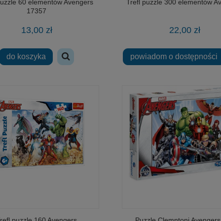
puzzle 60 elementów Avengers
Trefl puzzle 300 elementów A
17357
13,00 zł
22,00 zł
do koszyka
powiadom o dostępności
refl puzzle 160 Avengers
Puzzle Clemntoni Avengers