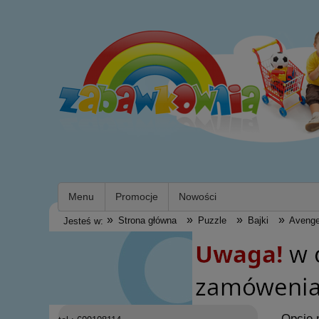
Menu
Promocje
Nowości
»
»
»
»
Strona główna
Puzzle
Bajki
Avenge
Jesteś w:
Opcje 