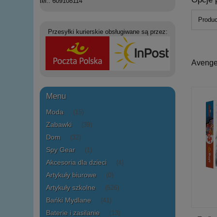
tel.: 609108114
Produc
Przesyłki kurierskie obsługiwane są przez:
Avenge
Menu
Moda
(15)
Zabawki
(39)
Dom
(32)
Spy Gear
(1)
Akcesoria dla dzieci
(4)
Artykuły biurowe
(0)
Artykuły szkolne
(526)
Bańki Mydlane
(41)
Baterie i zasilanie
(13)