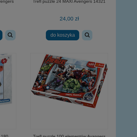
vengers
Trefl puzzle 24 MAXI Avengers 14321
24,00 zł
do koszyka
 180
Trefl puzzle 100 elementów Avangers