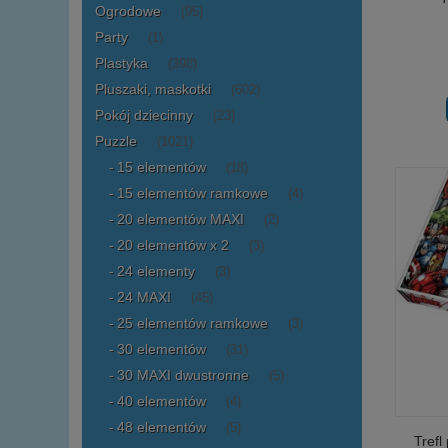
Ogrodowe
(95)
Party
(1)
Plastyka
(398)
Pluszaki, maskotki
(602)
Pokój dziecinny
(23)
Puzzle
(1021)
15 elementów
(18)
15 elementów ramkowe
(4)
20 elementów MAXI
(2)
20 elementów x 2
(3)
24 elementy
(3)
24 MAXI
(45)
25 elementów ramkowe
(3)
30 elementów
(31)
30 MAXI dwustronne
(5)
40 elementów
(4)
48 elementów
(5)
Trefl