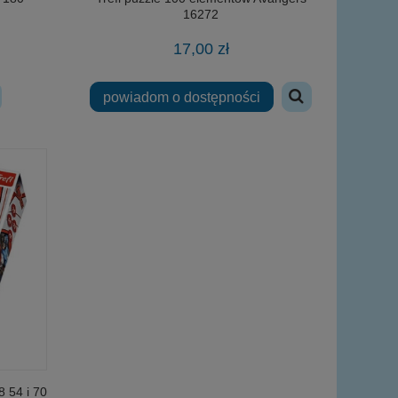
16272
17,00 zł
powiadom o dostępności
8 54 i 70