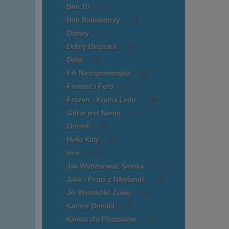
Ben 10
(2)
Bob Budowniczy
(1)
Disney
(7)
Dobry Dinozaur
(3)
Dora
(2)
Fifi Niezapominajka
(0)
Fineasz i Ferb
(1)
Frozen - Kraina Lodu
(28)
Gdzie jest Nemo
(3)
Gormiti
(6)
Hello Kitty
(2)
Inne
(48)
Jak Wytresować Smoka
(0)
Jake i Piraci z Nibylandii
(5)
Jej Wysokość Zosia
(5)
Kaczor Donald
(3)
Klinika dla Pluszaków
(0)