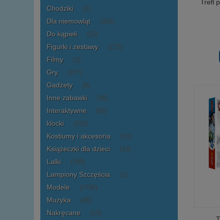
Trefl 
Chodziki
(2)
Dla niemowląt
(154)
Do kąpieli
(55)
Figurki i zestawy
(173)
Filmy
(1)
Gry
(477)
Gadżety
(8)
Inne zabawki
(36)
Interaktywne
(66)
klocki
(323)
Kostiumy i akcesoria
(53)
Książeczki dla dzieci
(13)
Lalki
(349)
Lampiony Szczęścia
(2)
Modele
(1756)
Muzyka
(46)
Nakręcane
(13)
T