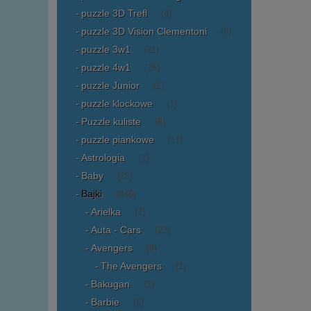
puzzle 3D Trefl
(4)
puzzle 3D Vision Clementoni
(8)
puzzle 3w1
(11)
puzzle 4w1
(15)
puzzle Junior
(1)
puzzle klockowe
(1)
Puzzle kuliste
(5)
puzzle piankowe
(11)
Astrologia
(1)
Baby
(28)
Bajki
(346)
Arielka
(7)
Auta - Cars
(23)
Avengers
(8)
The Avengers
(1)
Bakugan
(1)
Barbie
(5)