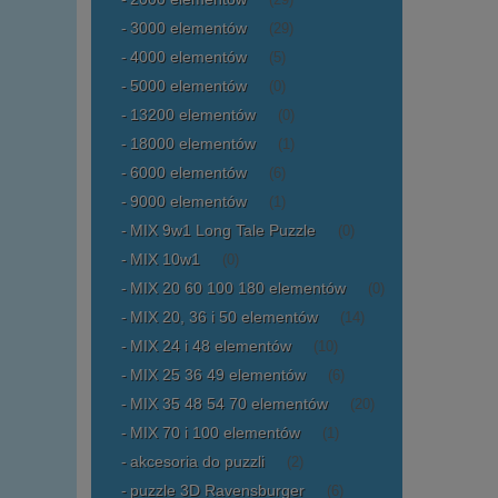
(29)
3000 elementów
(29)
4000 elementów
(5)
5000 elementów
(0)
13200 elementów
(0)
18000 elementów
(1)
6000 elementów
(6)
9000 elementów
(1)
MIX 9w1 Long Tale Puzzle
(0)
MIX 10w1
(0)
MIX 20 60 100 180 elementów
(0)
MIX 20, 36 i 50 elementów
(14)
MIX 24 i 48 elementów
(10)
MIX 25 36 49 elementów
(6)
MIX 35 48 54 70 elementów
(20)
MIX 70 i 100 elementów
(1)
akcesoria do puzzli
(2)
puzzle 3D Ravensburger
(6)