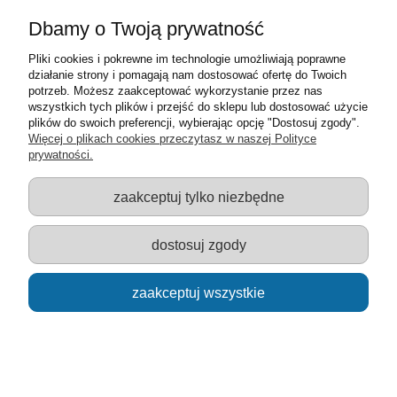
Moje konto
Dbamy o Twoją prywatność
Pliki cookies i pokrewne im technologie umożliwiają poprawne
Informacje o sklepie
działanie strony i pomagają nam dostosować ofertę do Twoich
potrzeb. Możesz zaakceptować wykorzystanie przez nas
Sklep z zabawkami Łódź :: Hurownia zabawek :: Zabawki
wszystkich tych plików i przejść do sklepu lub dostosować użycie
edukacyjne :: Zestawy artystyczne :: Zabawki :: samochody Welly
plików do swoich preferencji, wybierając opcję "Dostosuj zgody".
:: Zabawkownia :: zabawki dla dzieci :: Lalki :: Klocki :: Artykuły
Więcej o plikach cookies przeczytasz w naszej Polityce
szkolne ::
prywatności.
zaakceptuj tylko niezbędne
pokaż pełną wersję strony
dostosuj zgody
Sklep internetowy Shoper.pl
zaakceptuj wszystkie