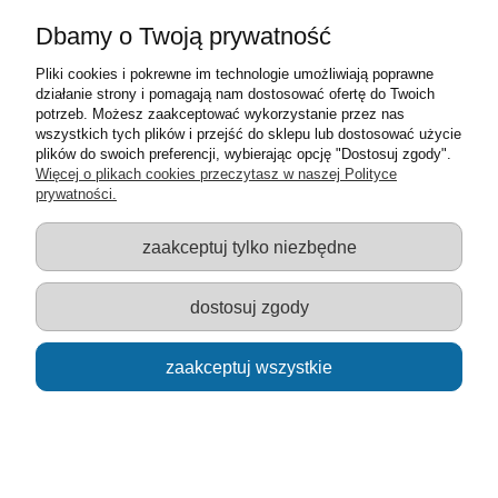
Moje konto
Dbamy o Twoją prywatność
Pliki cookies i pokrewne im technologie umożliwiają poprawne
Informacje o sklepie
działanie strony i pomagają nam dostosować ofertę do Twoich
potrzeb. Możesz zaakceptować wykorzystanie przez nas
Sklep z zabawkami Łódź :: Hurownia zabawek :: Zabawki
wszystkich tych plików i przejść do sklepu lub dostosować użycie
edukacyjne :: Zestawy artystyczne :: Zabawki :: samochody Welly
plików do swoich preferencji, wybierając opcję "Dostosuj zgody".
:: Zabawkownia :: zabawki dla dzieci :: Lalki :: Klocki :: Artykuły
Więcej o plikach cookies przeczytasz w naszej Polityce
szkolne ::
prywatności.
zaakceptuj tylko niezbędne
pokaż pełną wersję strony
dostosuj zgody
Sklep internetowy Shoper.pl
zaakceptuj wszystkie