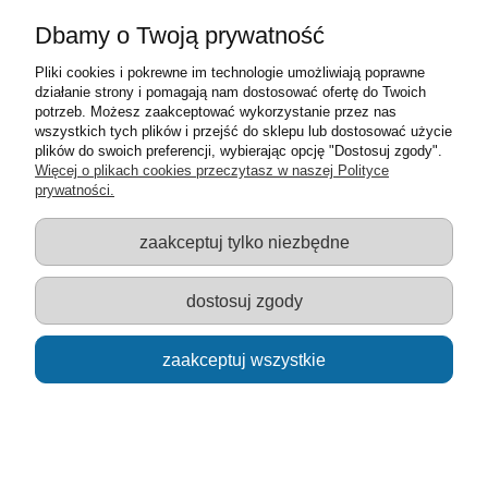
Dbamy o Twoją prywatność
Pliki cookies i pokrewne im technologie umożliwiają poprawne
działanie strony i pomagają nam dostosować ofertę do Twoich
potrzeb. Możesz zaakceptować wykorzystanie przez nas
wszystkich tych plików i przejść do sklepu lub dostosować użycie
plików do swoich preferencji, wybierając opcję "Dostosuj zgody".
Więcej o plikach cookies przeczytasz w naszej Polityce
prywatności.
Ravensburger puzzle 3000 elementów
zaakceptuj tylko niezbędne
Bombardowanie Algieru
98,00 zł
dostosuj zgody
powiadom o dostępności
zaakceptuj wszystkie