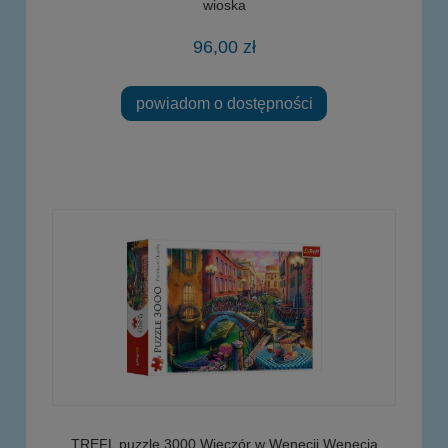
wioska
96,00 zł
powiadom o dostępności
TREFL puzzle 3000 Wieczór w Wenecji Wenecja