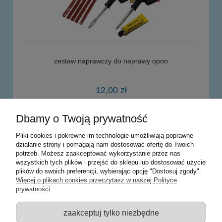
zestaw naprawczy do naprawy opon
12,00 zł
Dbamy o Twoją prywatność
powiadom o dostępności
Pliki cookies i pokrewne im technologie umożliwiają poprawne
działanie strony i pomagają nam dostosować ofertę do Twoich
potrzeb. Możesz zaakceptować wykorzystanie przez nas
Warunki zakupów
wszystkich tych plików i przejść do sklepu lub dostosować użycie
plików do swoich preferencji, wybierając opcję "Dostosuj zgody".
Moje konto
Więcej o plikach cookies przeczytasz w naszej Polityce
prywatności.
Informacje o sklepie
zaakceptuj tylko niezbędne
Sklep z zabawkami Łódź :: Hurownia zabawek :: Zabawki