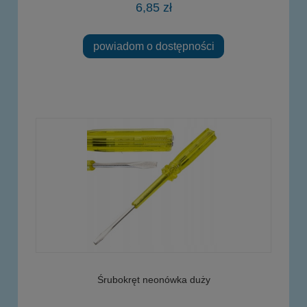
6,85 zł
powiadom o dostępności
Śrubokręt neonówka duży