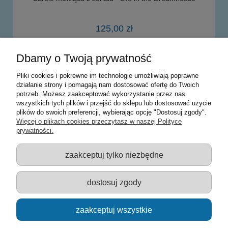
125,00 zł
Dbamy o Twoją prywatność
powiadom o dostępności
Pliki cookies i pokrewne im technologie umożliwiają poprawne
działanie strony i pomagają nam dostosować ofertę do Twoich
potrzeb. Możesz zaakceptować wykorzystanie przez nas
Warunki zakupów
wszystkich tych plików i przejść do sklepu lub dostosować użycie
plików do swoich preferencji, wybierając opcję "Dostosuj zgody".
Moje konto
Więcej o plikach cookies przeczytasz w naszej Polityce
prywatności.
Informacje o sklepie
zaakceptuj tylko niezbędne
Sklep z zabawkami Łódź :: Hurownia zabawek :: Zabawki
edukacyjne :: Zestawy artystyczne :: Zabawki :: samochody Welly
:: Zabawkownia :: zabawki dla dzieci :: Lalki :: Klocki :: Artykuły
dostosuj zgody
szkolne ::
zaakceptuj wszystkie