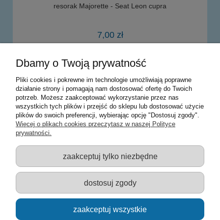
resorak Majorette - Seat Leon cupra
7,00 zł
Dbamy o Twoją prywatność
powiadom o dostępności
Pliki cookies i pokrewne im technologie umożliwiają poprawne
działanie strony i pomagają nam dostosować ofertę do Twoich
potrzeb. Możesz zaakceptować wykorzystanie przez nas
Warunki zakupów
wszystkich tych plików i przejść do sklepu lub dostosować użycie
plików do swoich preferencji, wybierając opcję "Dostosuj zgody".
Moje konto
Więcej o plikach cookies przeczytasz w naszej Polityce
prywatności.
Informacje o sklepie
zaakceptuj tylko niezbędne
Sklep z zabawkami Łódź :: Hurownia zabawek :: Zabawki
edukacyjne :: Zestawy artystyczne :: Zabawki :: samochody Welly
:: Zabawkownia :: zabawki dla dzieci :: Lalki :: Klocki :: Artykuły
dostosuj zgody
szkolne ::
zaakceptuj wszystkie