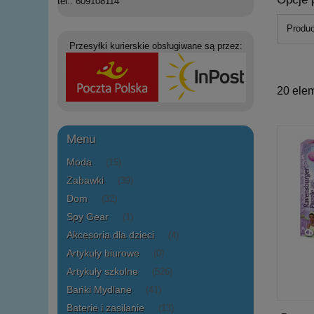
tel.: 609108114
Produc
Przesyłki kurierskie obsługiwane są przez:
20 ele
Menu
Moda
(15)
Zabawki
(39)
Dom
(32)
Spy Gear
(1)
Akcesoria dla dzieci
(4)
Artykuły biurowe
(0)
Artykuły szkolne
(526)
Bańki Mydlane
(41)
Baterie i zasilanie
(13)