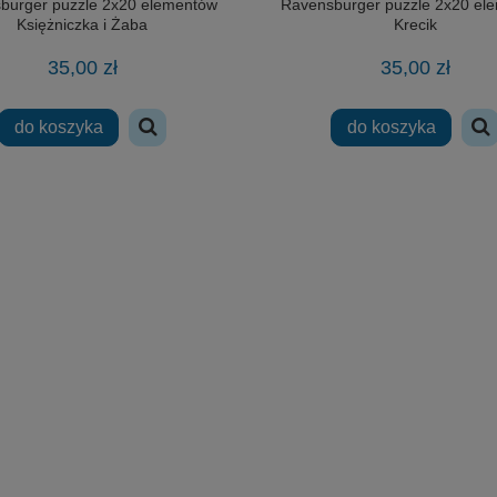
burger puzzle 2x20 elementów
Ravensburger puzzle 2x20 el
Księżniczka i Żaba
Krecik
35,00 zł
35,00 zł
do koszyka
do koszyka