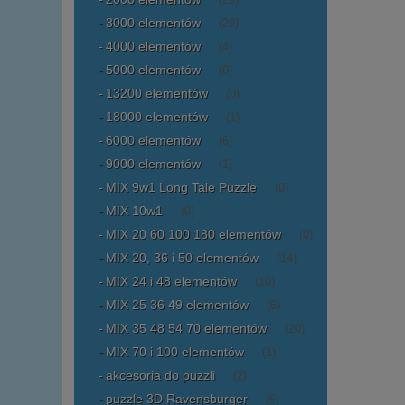
(29)
3000 elementów
(29)
4000 elementów
(4)
5000 elementów
(0)
13200 elementów
(0)
18000 elementów
(1)
6000 elementów
(6)
9000 elementów
(1)
MIX 9w1 Long Tale Puzzle
(0)
MIX 10w1
(0)
MIX 20 60 100 180 elementów
(0)
MIX 20, 36 i 50 elementów
(14)
MIX 24 i 48 elementów
(10)
MIX 25 36 49 elementów
(6)
MIX 35 48 54 70 elementów
(20)
MIX 70 i 100 elementów
(1)
akcesoria do puzzli
(2)
puzzle 3D Ravensburger
(6)