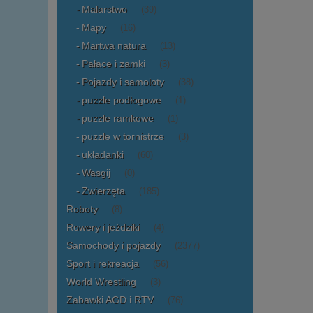
Malarstwo
(39)
Mapy
(16)
Martwa natura
(13)
Pałace i zamki
(3)
Pojazdy i samoloty
(38)
puzzle podłogowe
(1)
puzzle ramkowe
(1)
puzzle w tornistrze
(3)
układanki
(60)
Wasgij
(0)
Zwierzęta
(185)
Roboty
(8)
Rowery i jeździki
(4)
Samochody i pojazdy
(2377)
Sport i rekreacja
(56)
World Wrestling
(3)
Zabawki AGD i RTV
(76)