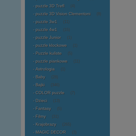
puzzle 3D Trefl
(4)
puzzle 3D Vision Clementoni
(8)
puzzle 3w1
(11)
puzzle 4w1
(15)
puzzle Junior
(1)
puzzle klockowe
(1)
Puzzle kuliste
(5)
puzzle piankowe
(11)
Astrologia
(1)
Baby
(28)
Bajki
(346)
COLOR puzzle
(7)
Dzieci
(13)
Fantasy
(5)
Filmy
(31)
Krajobrazy
(265)
MAGIC DECOR
(3)