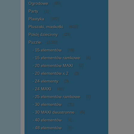
Ogrodowe
(95)
Party
(1)
Plastyka
(397)
Pluszaki, maskotki
(602)
Pokój dziecinny
(23)
Puzzle
(1020)
15 elementów
(18)
15 elementów ramkowe
(4)
20 elementów MAXI
(2)
20 elementów x 2
(3)
24 elementy
(3)
24 MAXI
(45)
25 elementów ramkowe
(3)
30 elementów
(31)
30 MAXI dwustronne
(5)
40 elementów
(4)
48 elementów
(5)