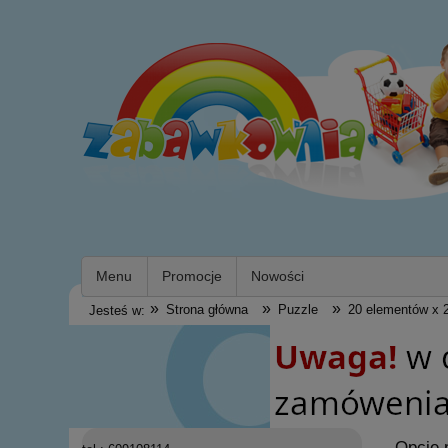
Menu
Promocje
Nowości
»
»
»
Strona główna
Puzzle
20 elementów x 
Jesteś w:
Opcje 