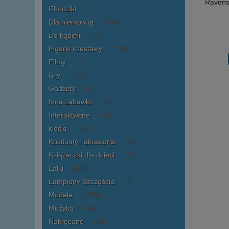
Ravens
Chodziki
(2)
Dla niemowląt
(154)
Do kąpieli
(55)
Figurki i zestawy
(173)
Filmy
(1)
Gry
(477)
Gadżety
(8)
Inne zabawki
(36)
Interaktywne
(66)
klocki
(323)
Kostiumy i akcesoria
(53)
Książeczki dla dzieci
(13)
Lalki
(349)
Lampiony Szczęścia
(2)
Modele
(1756)
Muzyka
(46)
Nakręcane
(13)