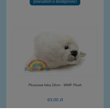
powiadom o dostępności
Pluszowa foka 24cm - WWF Plush
63,00 zł