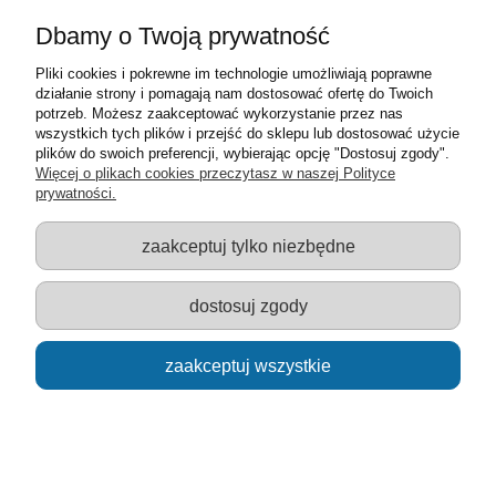
powiadom o dostępności
Dbamy o Twoją prywatność
Pliki cookies i pokrewne im technologie umożliwiają poprawne
działanie strony i pomagają nam dostosować ofertę do Twoich
potrzeb. Możesz zaakceptować wykorzystanie przez nas
wszystkich tych plików i przejść do sklepu lub dostosować użycie
plików do swoich preferencji, wybierając opcję "Dostosuj zgody".
Więcej o plikach cookies przeczytasz w naszej Polityce
prywatności.
zaakceptuj tylko niezbędne
dostosuj zgody
zaakceptuj wszystkie
pluszowy miś Gryzzly 15cm - WWF Plush
59,00 zł