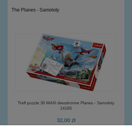
The Planes - Samoloty
Trefl puzzle 30 MAXI dwustronne Planes - Samoloty
14165
32,00 zł