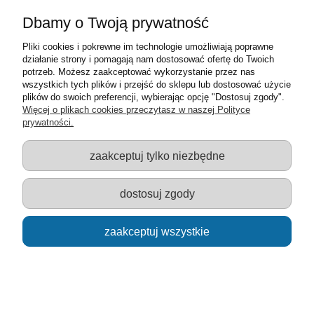
Moje konto
Dbamy o Twoją prywatność
Pliki cookies i pokrewne im technologie umożliwiają poprawne
Informacje o sklepie
działanie strony i pomagają nam dostosować ofertę do Twoich
potrzeb. Możesz zaakceptować wykorzystanie przez nas
Sklep z zabawkami Łódź :: Hurownia zabawek :: Zabawki
wszystkich tych plików i przejść do sklepu lub dostosować użycie
edukacyjne :: Zestawy artystyczne :: Zabawki :: samochody Welly
plików do swoich preferencji, wybierając opcję "Dostosuj zgody".
:: Zabawkownia :: zabawki dla dzieci :: Lalki :: Klocki :: Artykuły
Więcej o plikach cookies przeczytasz w naszej Polityce
szkolne ::
prywatności.
zaakceptuj tylko niezbędne
pokaż pełną wersję strony
dostosuj zgody
Sklep internetowy Shoper.pl
zaakceptuj wszystkie