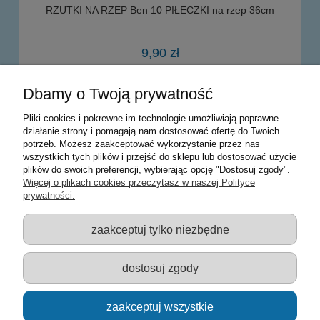
RZUTKI NA RZEP Ben 10 PIŁECZKI na rzep 36cm
9,90 zł
Dbamy o Twoją prywatność
do koszyka
Pliki cookies i pokrewne im technologie umożliwiają poprawne
działanie strony i pomagają nam dostosować ofertę do Twoich
potrzeb. Możesz zaakceptować wykorzystanie przez nas
Warunki zakupów
wszystkich tych plików i przejść do sklepu lub dostosować użycie
plików do swoich preferencji, wybierając opcję "Dostosuj zgody".
Moje konto
Więcej o plikach cookies przeczytasz w naszej Polityce
prywatności.
Informacje o sklepie
zaakceptuj tylko niezbędne
Sklep z zabawkami Łódź :: Hurownia zabawek :: Zabawki
edukacyjne :: Zestawy artystyczne :: Zabawki :: samochody Welly
:: Zabawkownia :: zabawki dla dzieci :: Lalki :: Klocki :: Artykuły
dostosuj zgody
szkolne ::
zaakceptuj wszystkie