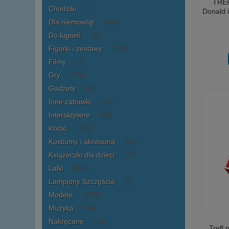
TREF
Chodziki
(2)
Donald 
Dla niemowląt
(154)
Do kąpieli
(55)
Figurki i zestawy
(173)
Filmy
(1)
Gry
(478)
Gadżety
(8)
Inne zabawki
(36)
Interaktywne
(66)
klocki
(323)
Kostiumy i akcesoria
(53)
Książeczki dla dzieci
(13)
Lalki
(349)
Lampiony Szczęścia
(2)
Modele
(1756)
Muzyka
(46)
Nakręcane
(13)
Trefl