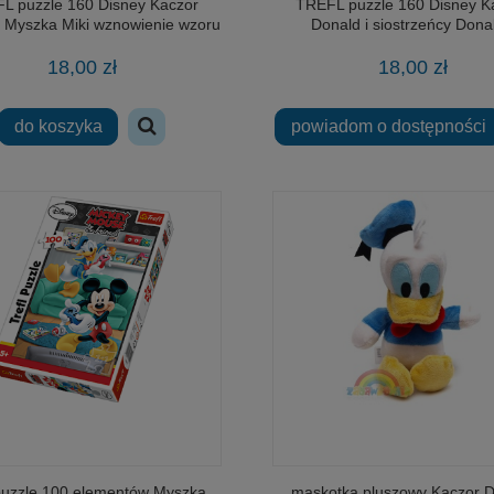
L puzzle 160 Disney Kaczor
TREFL puzzle 160 Disney K
i Myszka Miki wznowienie wzoru
Donald i siostrzeńcy Dona
z 1998 roku
wznowienie wzoru z 1992 
18,00 zł
18,00 zł
do koszyka
powiadom o dostępności
 puzzle 100 elementów Myszka
maskotka pluszowy Kaczor 