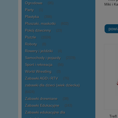
Ogrodowe
(95)
Miki i K
Party
(1)
Plastyka
(398)
Pluszaki, maskotki
(602)
powi
Pokój dziecinny
(23)
Puzzle
(1024)
Roboty
(8)
Rowery i jeździki
(4)
Samochody i pojazdy
(2378)
Sport i rekreacja
(56)
World Wrestling
(3)
Zabawki AGD i RTV
(76)
zabawki dla dzieci (wiek dziecka)
(6424)
Zabawki drewniane
(38)
Zabawki Edukacyjne
(243)
Zabawki edukacyjne dla
Tref