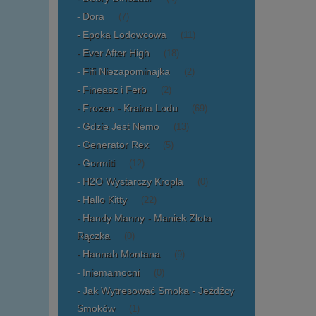
Dora
(7)
Epoka Lodowcowa
(11)
Ever After High
(18)
Fifi Niezapominajka
(2)
Fineasz i Ferb
(2)
Frozen - Kraina Lodu
(69)
Gdzie Jest Nemo
(13)
Generator Rex
(5)
Gormiti
(12)
H2O Wystarczy Kropla
(0)
Hallo Kitty
(22)
Handy Manny - Maniek Złota
Rączka
(0)
Hannah Montana
(9)
Iniemamocni
(0)
Jak Wytresować Smoka - Jeźdźcy
Smoków
(1)