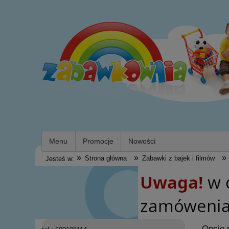
Menu
Promocje
Nowości
»
»
»
Strona główna
Zabawki z bajek i filmów
Jesteś w:
Opcje 