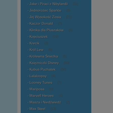
Jake i Piraci z Nibylandii
(11)
Jednorożec Sparkle
(0)
Jej Wysokość Zosia
(21)
Kaczor Donald
(7)
Klinika dla Pluszaków
(5)
Kopciuszek
(19)
Krecik
(3)
Król Lew
(5)
Królewna Śnieżka
(5)
Księżniczki Disney
(60)
Kubuś Puchatek
(36)
Lalaloopsy
(4)
Looney Tunes
(7)
Mariposa
(0)
Marvell Heroes
(1)
Masza i Niedźwiedź
(2)
Max Steel
(13)