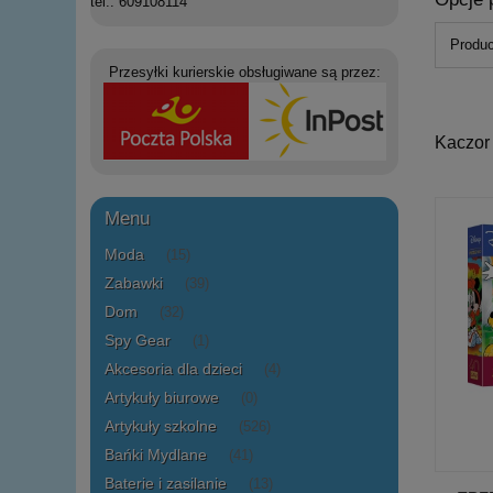
tel.: 609108114
Produc
Przesyłki kurierskie obsługiwane są przez:
Kaczor
Menu
Moda
(15)
Zabawki
(39)
Dom
(32)
Spy Gear
(1)
Akcesoria dla dzieci
(4)
Artykuły biurowe
(0)
Artykuły szkolne
(526)
Bańki Mydlane
(41)
Baterie i zasilanie
(13)