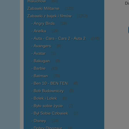
maluchów
(84)
Do
Zabawki Militarne
(123)
Zabawki z bajek i filmów
(1252)
Angry Birds
(18)
Arielka
(15)
Auta - Cars - Cars 2 - Auta 2
(148)
Avangers
(9)
Avatar
(1)
Bakugan
(0)
Barbie
(43)
Batman
(35)
Ben 10 - BEN TEN
(8)
Bob Budowniczy
(5)
Bolek i Lolek
(0)
Było sobie życie
(2)
Był Sobie Człowiek
(1)
Disney
(14)
Dobry Dinozaur
(4)