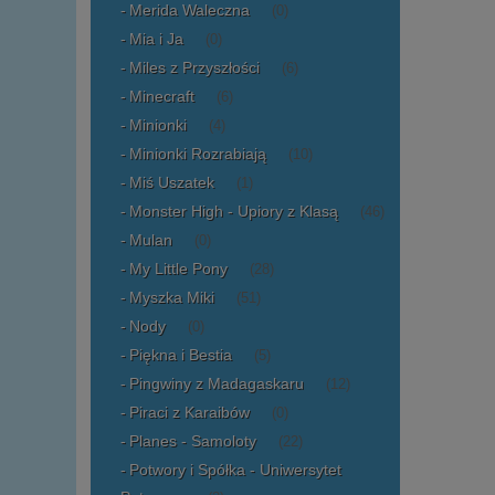
Merida Waleczna
(0)
Mia i Ja
(0)
Miles z Przyszłości
(6)
Minecraft
(6)
Minionki
(4)
Minionki Rozrabiają
(10)
Miś Uszatek
(1)
Monster High - Upiory z Klasą
(46)
Mulan
(0)
My Little Pony
(28)
Myszka Miki
(51)
Nody
(0)
Piękna i Bestia
(5)
Pingwiny z Madagaskaru
(12)
Piraci z Karaibów
(0)
Planes - Samoloty
(22)
Potwory i Spółka - Uniwersytet