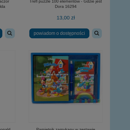
aczor
Trefl puzzle 100 elementów - Gdzie jest
lda
Dora 16294
roku
13,00 zł
powiadom o dostępności
Donald
Pamiętnik zamykany w zestawie