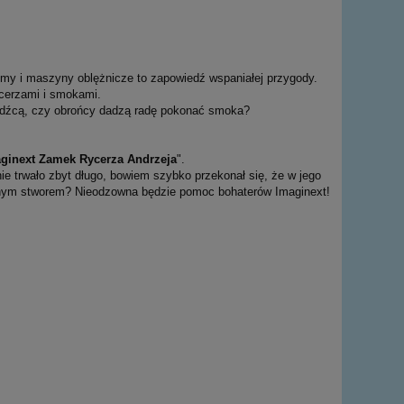
ymy i maszyny oblężnicze to zapowiedź wspaniałej przygody.
cerzami i smokami.
źdźcą, czy obrońcy dadzą radę pokonać smoka?
ginext Zamek Rycerza Andrzeja
".
ie trwało zbyt długo, bowiem szybko przekonał się, że w jego
rnym stworem? Nieodzowna będzie pomoc bohaterów Imaginext!