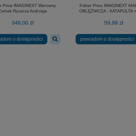
er Price IMAGINEXT Warowny
Fisher Price IMAGINEXT M
Zamek Rycerza Andrzeja
OBLĘŻNICZA - KATAPULTA + 
349,00 zł
59,99 zł
adom o dostępności
powiadom o dostępności