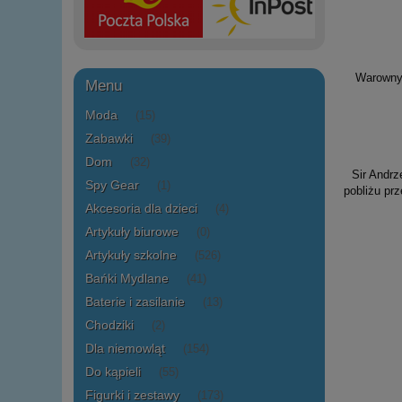
Warowny 
Menu
Moda
(15)
Zabawki
(39)
Dom
(32)
Sir Andrz
Spy Gear
(1)
pobliżu pr
Akcesoria dla dzieci
(4)
Artykuły biurowe
(0)
Artykuły szkolne
(526)
Bańki Mydlane
(41)
Baterie i zasilanie
(13)
Chodziki
(2)
Dla niemowląt
(154)
Do kąpieli
(55)
Figurki i zestawy
(173)