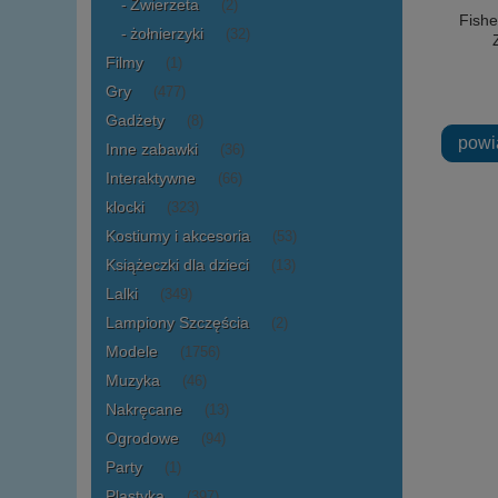
Zwierzeta
(2)
Fish
żołnierzyki
(32)
Filmy
(1)
Gry
(477)
Gadżety
(8)
powi
Inne zabawki
(36)
Interaktywne
(66)
klocki
(323)
Kostiumy i akcesoria
(53)
Książeczki dla dzieci
(13)
Lalki
(349)
Lampiony Szczęścia
(2)
Modele
(1756)
Muzyka
(46)
Nakręcane
(13)
Ogrodowe
(94)
Party
(1)
Plastyka
(397)