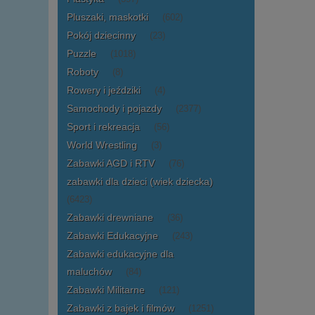
Pluszaki, maskotki
(602)
Pokój dziecinny
(23)
Puzzle
(1018)
Roboty
(8)
Rowery i jeździki
(4)
Samochody i pojazdy
(2377)
Sport i rekreacja
(56)
World Wrestling
(3)
Zabawki AGD i RTV
(76)
zabawki dla dzieci (wiek dziecka)
(6423)
Zabawki drewniane
(36)
Zabawki Edukacyjne
(243)
Zabawki edukacyjne dla
maluchów
(84)
Zabawki Militarne
(121)
Zabawki z bajek i filmów
(1251)