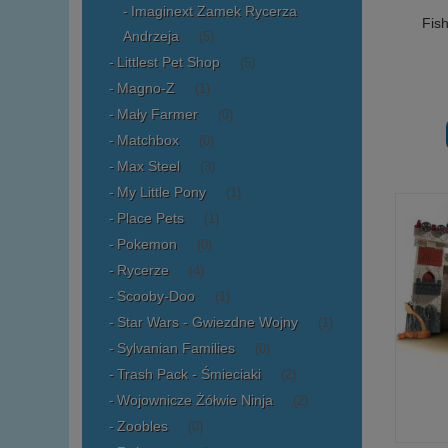
Imaginext Zamek Rycerza
Fis
Andrzeja
(5)
Littlest Pet Shop
(5)
Magno-Z
(1)
Mały Farmer
(0)
Matchbox
(0)
Max Steel
(3)
My Little Pony
(1)
Place Pets
(1)
Pokemon
(0)
Rycerze
(4)
Scooby-Doo
(1)
Star Wars - Gwiezdne Wojny
(1)
Sylvanian Families
(0)
Trash Pack - Śmieciaki
(2)
Wojownicze Żółwie Ninja
(2)
Zoobles
(0)