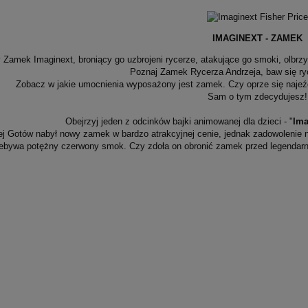
IMAGINEXT - ZAMEK
Zamek Imaginext, broniący go uzbrojeni rycerze, atakujące go smoki, olbrz
Poznaj Zamek Rycerza Andrzeja, baw się ry
Zobacz w jakie umocnienia wyposażony jest zamek. Czy oprze się naje
Sam o tym zdecydujesz!
Obejrzyj jeden z odcinków bajki animowanej dla dzieci - "
Ima
ej Gotów nabył nowy zamek w bardzo atrakcyjnej cenie, jednak zadowolenie n
zebywa potężny czerwony smok. Czy zdoła on obronić zamek przed legenda