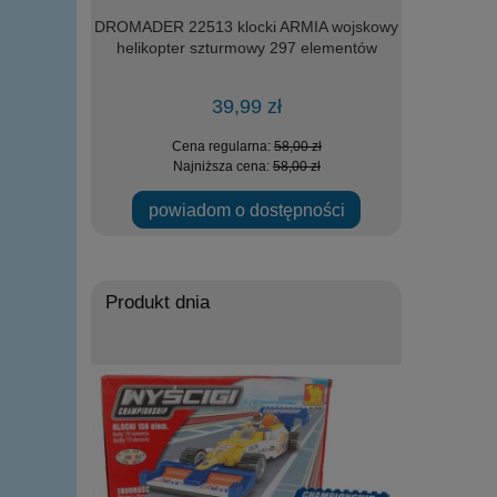
m wiadukt
DROMADER 22513 klocki ARMIA wojskowy
zręcznośc
helikopter szturmowy 297 elementów
39,99 zł
 zł
Cena regularna:
58,00 zł
Ce
 zł
Najniższa cena:
58,00 zł
Na
powiadom o dostępności
powi
Produkt dnia