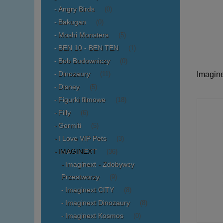
Angry Birds
(0)
Bakugan
(0)
Moshi Monsters
(5)
BEN 10 - BEN TEN
(1)
Bob Budowniczy
(0)
Dinozaury
Imagin
(11)
Disney
(5)
Figurki filmowe
(18)
Filly
(6)
Gormiti
(5)
I Love VIP Pets
(3)
IMAGINEXT
(36)
Imaginext - Zdobywcy
Przestworzy
(9)
Imaginext CITY
(8)
Imaginext Dinozaury
(8)
Imaginext Kosmos
(0)