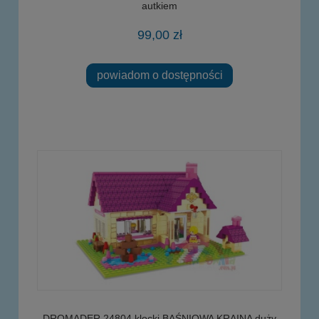
autkiem
99,00 zł
powiadom o dostępności
DROMADER 24804 klocki BAŚNIOWA KRAINA duży