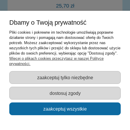
25,70 zł
Dbamy o Twoją prywatność
powiadom o dostępności
Pliki cookies i pokrewne im technologie umożliwiają poprawne
działanie strony i pomagają nam dostosować ofertę do Twoich
potrzeb. Możesz zaakceptować wykorzystanie przez nas
Warunki zakupów
wszystkich tych plików i przejść do sklepu lub dostosować użycie
plików do swoich preferencji, wybierając opcję "Dostosuj zgody".
Moje konto
Więcej o plikach cookies przeczytasz w naszej Polityce
prywatności.
Informacje o sklepie
zaakceptuj tylko niezbędne
Sklep z zabawkami Łódź :: Hurownia zabawek :: Zabawki
edukacyjne :: Zestawy artystyczne :: Zabawki :: samochody Welly
:: Zabawkownia :: zabawki dla dzieci :: Lalki :: Klocki :: Artykuły
dostosuj zgody
szkolne ::
zaakceptuj wszystkie
pokaż pełną wersję strony