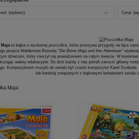
ent: (wybierz)
Cena: (wy
 Maja
to bajka o rezolutnej pszczółce, która przezywa przygody na łące zami
ego pisarza Waldemara Bonsela "
Die Biene Maja und ihre Abenteuer"
wydanej 
zym dzieciom, który cieszył się powodzeniem na całym świecie. W kresków
kszając walory edukacyjne. Do dziś każdy z nas potrafi zanucić główny mot
o. Kompozytorem muzyki do serialu był czeski kompozytor Karel Svoboda. 
lub bardziej związanych z bajkowymi bohaterami serialu
łka Maja