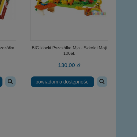
zczółka
BIG klocki Pszczółka Mja - Szkołai Maji
100el.
130,00 zł
powiadom o dostępności