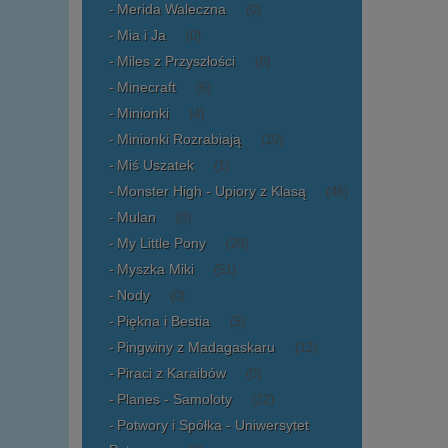
Merida Waleczna
(0)
Mia i Ja
(0)
Miles z Przyszłości
(6)
Minecraft
(6)
Minionki
(4)
Minionki Rozrabiają
(10)
Miś Uszatek
(1)
Monster High - Upiory z Klasą
(46)
Mulan
(0)
My Little Pony
(28)
Myszka Miki
(51)
Nody
(0)
Piękna i Bestia
(5)
Pingwiny z Madagaskaru
(12)
Piraci z Karaibów
(0)
Planes - Samoloty
(22)
Potwory i Spółka - Uniwersytet