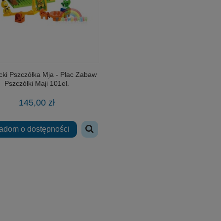
cki Pszczółka Mja - Plac Zabaw
Pszczółki Maji 101el.
145,00 zł
adom o dostępności