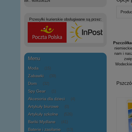
tel.: 609108114
Produc
Przesyłki kurierskie obsługiwane są przez:
Pszczółka
niemiecki
nam i nas
Menu
zwię
Wodeckieg
Moda
(15)
Zabawki
(39)
Pszczó
Dom
(32)
Spy Gear
(1)
Akcesoria dla dzieci
(4)
Artykuły biurowe
(0)
Artykuły szkolne
(526)
Bańki Mydlane
(41)
Baterie i zasilanie
(13)