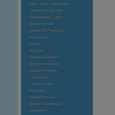
Jake i Piraci z Nibylandii
(11)
Jednorożec Sparkle
(0)
Jej Wysokość Zosia
(21)
Kaczor Donald
(7)
Klinika dla Pluszaków
(5)
Kopciuszek
(19)
Krecik
(3)
Król Lew
(5)
Królewna Śnieżka
(5)
Księżniczki Disney
(60)
Kubuś Puchatek
(36)
Lalaloopsy
(4)
Looney Tunes
(7)
Mariposa
(0)
Marvell Heroes
(1)
Masza i Niedźwiedź
(2)
Max Steel
(13)