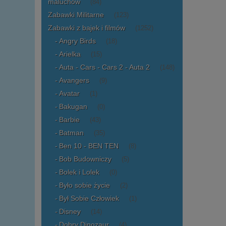
maluchów
(84)
Zabawki Militarne
(123)
Zabawki z bajek i filmów
(1252)
Angry Birds
(18)
Arielka
(15)
Auta - Cars - Cars 2 - Auta 2
(148)
Avangers
(9)
Avatar
(1)
Bakugan
(0)
Barbie
(43)
Batman
(35)
Ben 10 - BEN TEN
(8)
Bob Budowniczy
(5)
Bolek i Lolek
(0)
Było sobie życie
(2)
Był Sobie Człowiek
(1)
Disney
(14)
Dobry Dinozaur
(4)