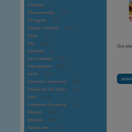
Chodziki
(2)
Dla niemowląt
(154)
Do kąpieli
(55)
Figurki i zestawy
(173)
Filmy
(1)
Gry
(478)
Gra pla
Gadżety
(8)
Inne zabawki
(36)
Interaktywne
(66)
klocki
(323)
powi
Kostiumy i akcesoria
(53)
Książeczki dla dzieci
(13)
Lalki
(349)
Lampiony Szczęścia
(2)
Modele
(1756)
Muzyka
(46)
Nakręcane
(13)