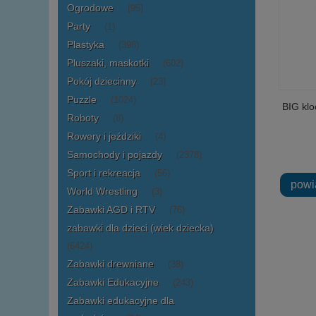
Ogrodowe
(95)
Party
(1)
Plastyka
(398)
Pluszaki, maskotki
(602)
Pokój dziecinny
(23)
Puzzle
(1024)
BIG klo
Roboty
(8)
Rowery i jeździki
(4)
Samochody i pojazdy
(2378)
Sport i rekreacja
(56)
powi
World Wrestling
(3)
Zabawki AGD i RTV
(76)
zabawki dla dzieci (wiek dziecka)
(6424)
Zabawki drewniane
(38)
Zabawki Edukacyjne
(243)
Zabawki edukacyjne dla