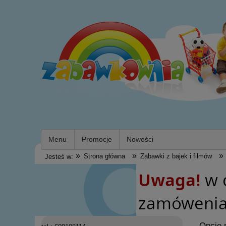
Menu
Promocje
Nowości
»
»
»
Strona główna
Zabawki z bajek i filmów
Jesteś w:
Opcje 