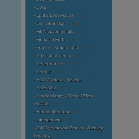
Dora
(7)
Epoka Lodowcowa
(11)
Ever After High
(18)
Fifi Niezapominajka
(2)
Fineasz i Ferb
(2)
Frozen - Kraina Lodu
(69)
Gdzie Jest Nemo
(13)
Generator Rex
(5)
Gormiti
(12)
H2O Wystarczy Kropla
(0)
Hallo Kitty
(22)
Handy Manny - Maniek Złota
Rączka
(0)
Hannah Montana
(9)
Iniemamocni
(0)
Jak Wytresować Smoka - Jeźdźcy
Smoków
(1)