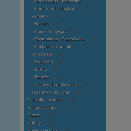
Moon Dough - piankolina
(1)
Moon Sand - piaskolina
(2)
Mostaix
(1)
Naklejki
(5)
Piasek Kinetyczny
(10)
Plastopianka - PlastoCoolki
(5)
Plastynka - Cool Kitek
(24)
pozostałe
(56)
Sequin Art
(0)
Tablice
(20)
Tatuaże
(4)
zestawy do malowania
(46)
zestawy kreatywne
(155)
Pluszaki, maskotki
(602)
Pokój dziecinny
(23)
Puzzle
(1024)
Roboty
(8)
Rowery i jeździki
(4)