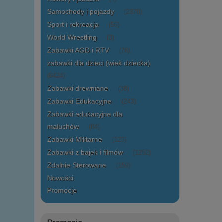
Samochody i pojazdy
(2378)
Sport i rekreacja
(56)
World Wrestling
(3)
Zabawki AGD i RTV
(76)
zabawki dla dzieci (wiek dziecka)
(6424)
Zabawki drewniane
(38)
Zabawki Edukacyjne
(243)
Zabawki edukacyjne dla
maluchów
(84)
Zabawki Militarne
(123)
Zabawki z bajek i filmów
(1252)
Zdalnie Sterowane
(159)
Nowości
Promocje