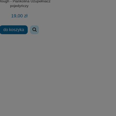
ough - Piankolina Uzupełniacz
pojedyńczy
19,00 zł
do koszyka