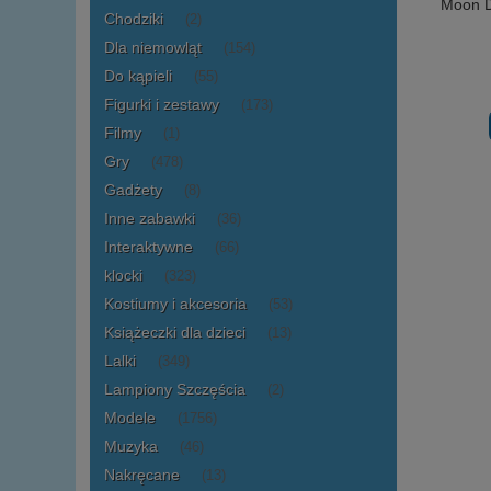
Moon D
Chodziki
(2)
Dla niemowląt
(154)
Do kąpieli
(55)
Figurki i zestawy
(173)
Filmy
(1)
Gry
(478)
Gadżety
(8)
Inne zabawki
(36)
Interaktywne
(66)
klocki
(323)
Kostiumy i akcesoria
(53)
Książeczki dla dzieci
(13)
Lalki
(349)
Lampiony Szczęścia
(2)
Modele
(1756)
Muzyka
(46)
Nakręcane
(13)