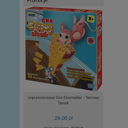
Promocje
IA wojskowy
zręcznościowa Gra Dromader - Serowy
Loco Toys
elementów
Stosik
zała
29,00 zł