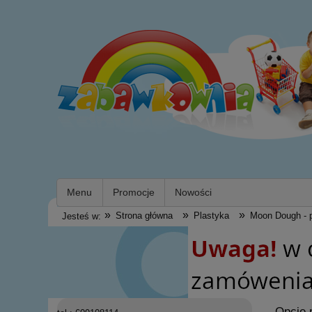
Menu
Promocje
Nowości
»
»
»
Strona główna
Plastyka
Moon Dough - p
Jesteś w:
Opcje 