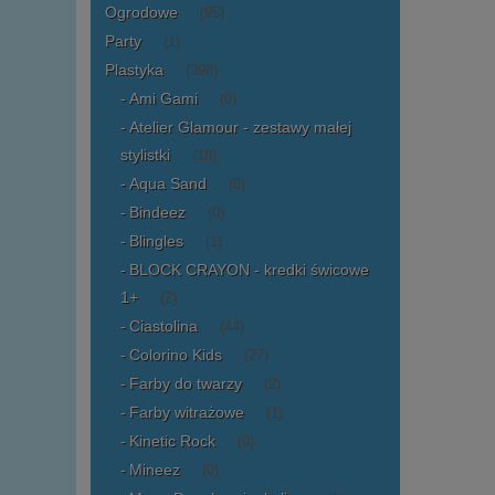
Ogrodowe
(95)
Party
(1)
Plastyka
(398)
Ami Gami
(0)
Atelier Glamour - zestawy małej
stylistki
(18)
Aqua Sand
(0)
Bindeez
(0)
Blingles
(1)
BLOCK CRAYON - kredki świcowe
1+
(2)
Ciastolina
(44)
Colorino Kids
(27)
Farby do twarzy
(2)
Farby witrażowe
(1)
Kinetic Rock
(0)
Mineez
(0)