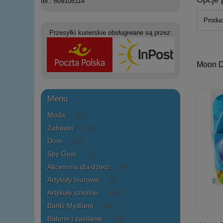
tel.: 609108114
Produc
Przesyłki kurierskie obsługiwane są przez:
Moon D
Menu
Moda
(15)
Zabawki
(39)
Dom
(32)
Spy Gear
(1)
Akcesoria dla dzieci
(4)
Artykuły biurowe
(0)
Artykuły szkolne
(526)
Bańki Mydlane
(41)
Baterie i zasilanie
(13)