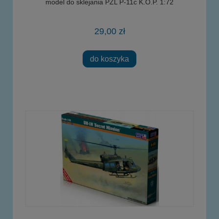
model do sklejania PZL P-11c K.O.P. 1:72
29,00 zł
do koszyka