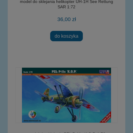
model do sklejania helikopter UH-1H See Rettung
SAR 1:72
36,00 zł
do koszyka