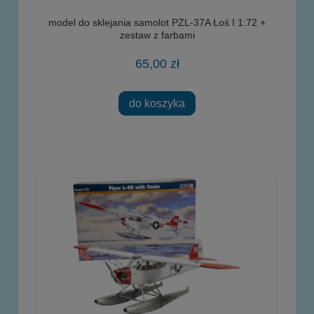
model do sklejania samolot PZL-37A Łoś I 1:72 +
zestaw z farbami
65,00 zł
do koszyka