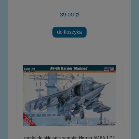
39,00 zł
do koszyka
model do sklejania samolot Harrier AV-8A 1:72