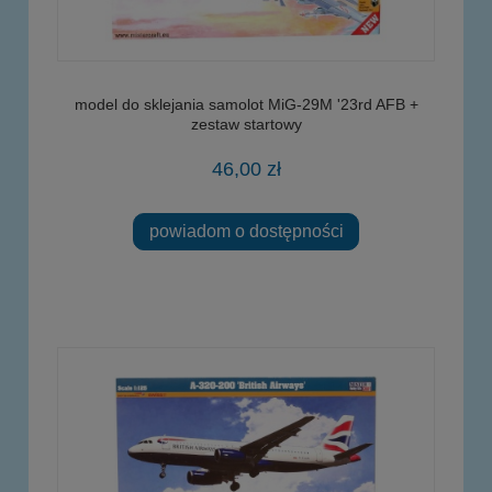
model do sklejania samolot MiG-29M '23rd AFB +
zestaw startowy
46,00 zł
powiadom o dostępności