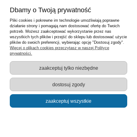
Dbamy o Twoją prywatność
Pliki cookies i pokrewne im technologie umożliwiają poprawne
model do sklejania helikopter Mi-2 Niemiecka Policja
działanie strony i pomagają nam dostosować ofertę do Twoich
PZL WSK Świdnik 1:48
potrzeb. Możesz zaakceptować wykorzystanie przez nas
wszystkich tych plików i przejść do sklepu lub dostosować użycie
59,00 zł
plików do swoich preferencji, wybierając opcję "Dostosuj zgody".
Więcej o plikach cookies przeczytasz w naszej Polityce
prywatności.
do koszyka
zaakceptuj tylko niezbędne
dostosuj zgody
zaakceptuj wszystkie