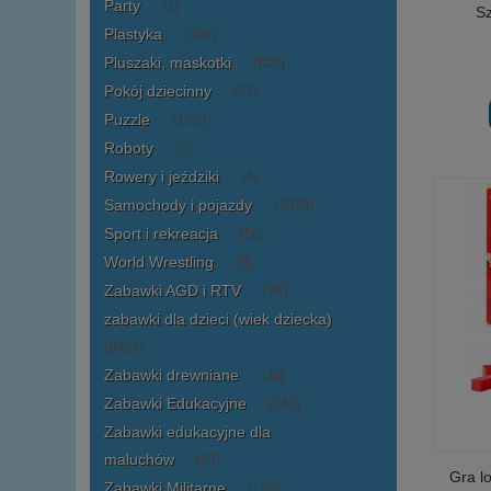
Party
(1)
S
Plastyka
(398)
Pluszaki, maskotki
(602)
Pokój dziecinny
(23)
Puzzle
(1024)
Roboty
(8)
Rowery i jeździki
(4)
Samochody i pojazdy
(2378)
Sport i rekreacja
(56)
World Wrestling
(3)
Zabawki AGD i RTV
(76)
zabawki dla dzieci (wiek dziecka)
(6424)
Zabawki drewniane
(38)
Zabawki Edukacyjne
(243)
Zabawki edukacyjne dla
maluchów
(84)
Gra l
Zabawki Militarne
(123)