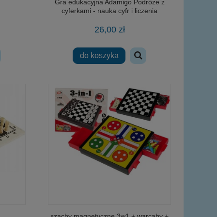
Gra edukacyjna Adamigo Podróże z
cyferkami - nauka cyfr i liczenia
26,00 zł
do koszyka
szachy magnetyczne 3w1 + warcaby +