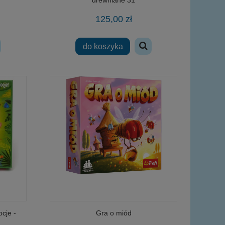
125,00 zł
wy
do koszyka
cje -
Gra o miód