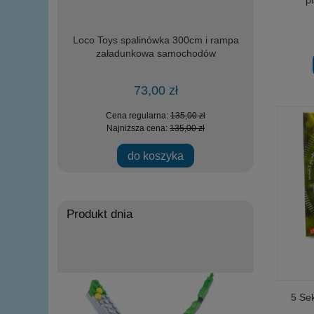
m wiadukt
Loco Toys spalinówka 300cm i rampa
DROMADER 2
załadunkowa samochodów
helikopte
73,00 zł
 zł
Cena regularna:
135,00 zł
Ce
 zł
Najniższa cena:
135,00 zł
Na
do koszyka
powi
Produkt dnia
5 Sek