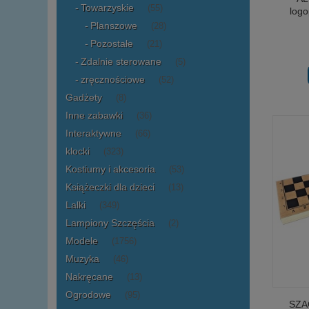
Towarzyskie
(55)
logo
Planszowe
(28)
Pozostałe
(21)
Zdalnie sterowane
(5)
zręcznościowe
(52)
Gadżety
(8)
Inne zabawki
(36)
Interaktywne
(66)
klocki
(323)
Kostiumy i akcesoria
(53)
Książeczki dla dzieci
(13)
Lalki
(349)
Lampiony Szczęścia
(2)
Modele
(1756)
Muzyka
(46)
Nakręcane
(13)
Ogrodowe
(95)
SZA