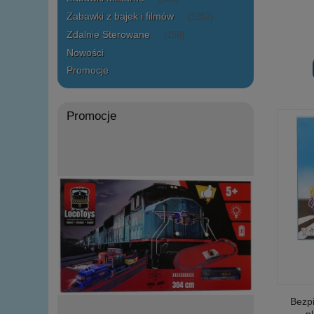
Zabawki z bajek i filmów
(1252)
Zdalnie Sterowane
(159)
Nowości
Promocje
Promocje
Bezp
p