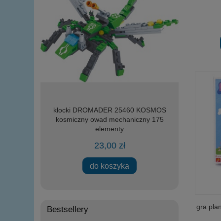
ia DROMADER
klocki DROMADER 25460 KOSMOS
lalka Agusia
upami
kosmiczny owad mechaniczny 175
elementy
23,00 zł
do koszyka
gra pla
Bestsellery