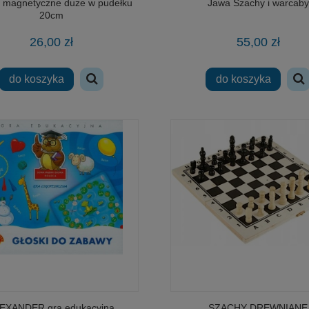
 magnetyczne duże w pudełku
Jawa Szachy i warcaby
20cm
26,00 zł
55,00 zł
do koszyka
do koszyka
EXANDER gra edukacyjna
SZACHY DREWNIANE