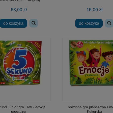
53,00 zł
15,00 zł
2513 klocki ARMIA wojskowy
zręcznościowa Gra Dromader - Sero
r szturmowy 297 elementów
Stosik
do koszyka
do koszyka
39,99 zł
29,00 zł
na regularna:
58,00 zł
Cena regularna:
49,00 zł
jniższa cena:
58,00 zł
Najniższa cena:
49,00 zł
adom o dostępności
powiadom o dostępności
und Junior gra Trefl - edycja
rodzinna gra planszowa Emo
specjalna
Kukuryku