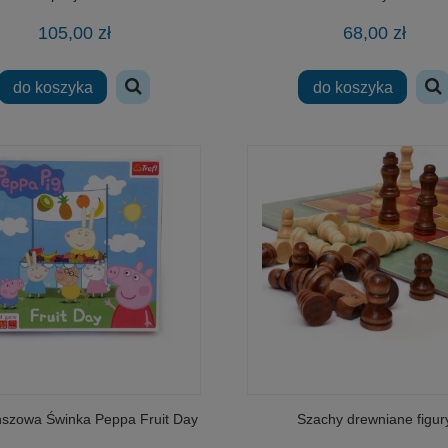
105,00 zł
68,00 zł
do koszyka
do koszyka
 co pije i siusia ze smoczkiem
klocki DROMADER 27502 PIRACI pira
przystań 238 elementów
68,00 zł
53,00 zł
do koszyka
powiadom o dostępności
nszowa Świnka Peppa Fruit Day
Szachy drewniane figur