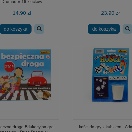
Dromader 16 klocków
14,90 zł
23,90 zł
do koszyka
do koszyka
ieczna droga Edukacyjna gra
kości do gry z kubkiem - Ad
lanszowa - Ruch Drogowy