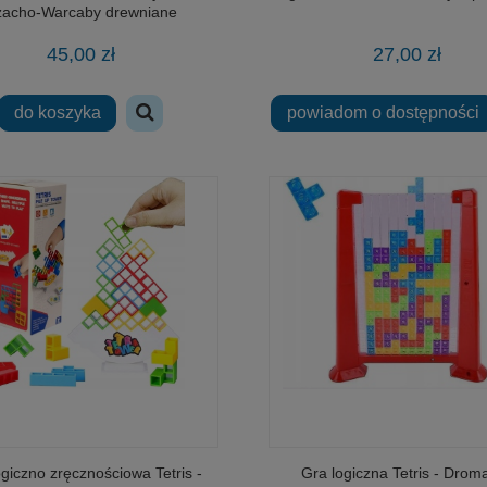
zacho-Warcaby drewniane
45,00 zł
27,00 zł
do koszyka
powiadom o dostępności
ogiczno zręcznościowa Tetris -
Gra logiczna Tetris - Drom