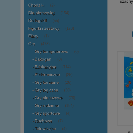
szachy
Chodziki
(2)
Dla niemowląt
(154)
Do kąpieli
(55)
Figurki i zestawy
(173)
Filmy
(1)
Gry
(478)
Gry komputerowe
(0)
Bakugan
(0)
Edukacyjne
(114)
Elektroniczne
(25)
Gry karciane
(26)
Gry logiczne
(30)
Gry planszowe
(76)
Gry rodzinne
(184)
Gry sportowe
(4)
Ruchowe
(7)
Telewizyjne
(4)
AL