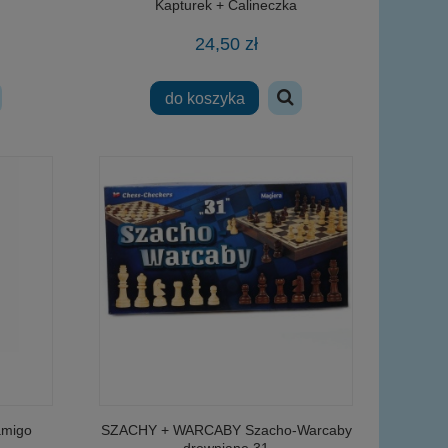
Kapturek + Calineczka
24,50 zł
do koszyka
amigo
SZACHY + WARCABY Szacho-Warcaby
drewniane 31