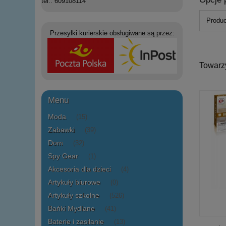
tel.: 609108114
Produc
Przesyłki kurierskie obsługiwane są przez:
Towarz
Menu
Moda
(15)
Zabawki
(39)
Dom
(32)
Spy Gear
(1)
Akcesoria dla dzieci
(4)
Artykuły biurowe
(0)
Artykuły szkolne
(526)
Bańki Mydlane
(41)
Baterie i zasilanie
(13)