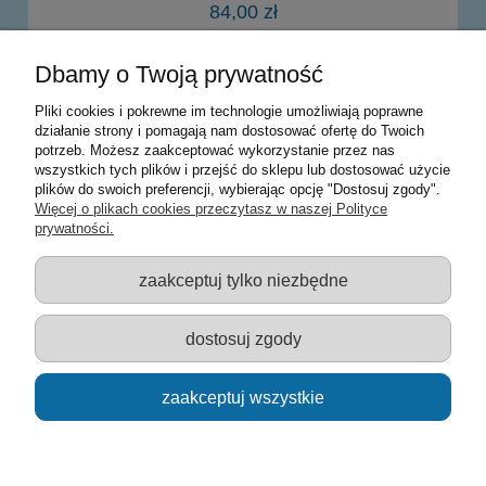
84,00 zł
Dbamy o Twoją prywatność
do koszyka
Pliki cookies i pokrewne im technologie umożliwiają poprawne
działanie strony i pomagają nam dostosować ofertę do Twoich
potrzeb. Możesz zaakceptować wykorzystanie przez nas
Warunki zakupów
wszystkich tych plików i przejść do sklepu lub dostosować użycie
plików do swoich preferencji, wybierając opcję "Dostosuj zgody".
Moje konto
Więcej o plikach cookies przeczytasz w naszej Polityce
prywatności.
Informacje o sklepie
zaakceptuj tylko niezbędne
Sklep z zabawkami Łódź :: Hurownia zabawek :: Zabawki
edukacyjne :: Zestawy artystyczne :: Zabawki :: samochody Welly
:: Zabawkownia :: zabawki dla dzieci :: Lalki :: Klocki :: Artykuły
dostosuj zgody
szkolne ::
zaakceptuj wszystkie
pokaż pełną wersję strony