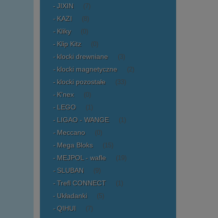
JIXIN
(7)
KAZI
(8)
Kliky
(0)
Klip Kitz
(0)
klocki drewniane
(3)
klocki magnetyczne
(2)
klocki pozostałe
(33)
K'nex
(0)
LEGO
(1)
LIGAO - WANGE
(1)
Meccano
(0)
Mega Bloks
(15)
MEJPOL - wafle
(19)
SLUBAN
(9)
Trefl CONNECT
(1)
Układanki
(5)
QIHUI
(7)