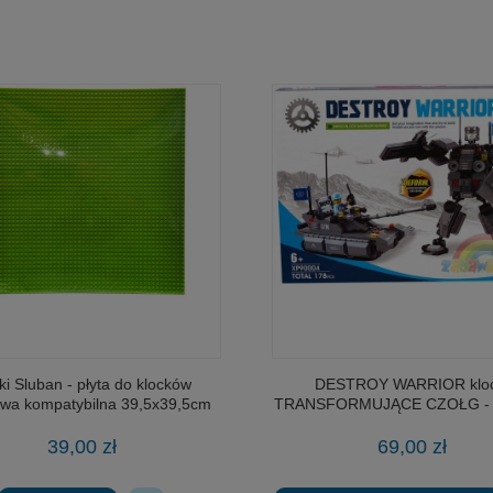
ki Sluban - płyta do klocków
DESTROY WARRIOR kloc
wa kompatybilna 39,5x39,5cm
TRANSFORMUJĄCE CZOŁG -
zielona
39,00 zł
69,00 zł