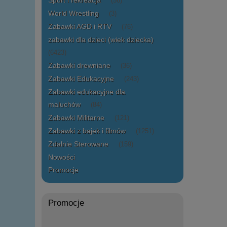
Sport i rekreacja
(56)
World Wrestling
(3)
Zabawki AGD i RTV
(76)
zabawki dla dzieci (wiek dziecka)
(6423)
Zabawki drewniane
(36)
Zabawki Edukacyjne
(243)
Zabawki edukacyjne dla
maluchów
(84)
Zabawki Militarne
(121)
Zabawki z bajek i filmów
(1251)
Zdalnie Sterowane
(159)
Nowości
Promocje
Promocje