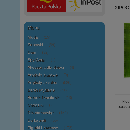
XIPOO
Menu
Moda
(15)
Zabawki
(39)
Dom
(32)
Spy Gear
(1)
Akcesoria dla dzieci
(4)
Artykuły biurowe
(0)
Artykuły szkolne
(526)
Bańki Mydlane
(41)
Baterie i zasilanie
(13)
kloc
Chodziki
(2)
podsta
Dla niemowląt
(154)
Do kąpieli
(55)
Figurki i zestawy
(173)