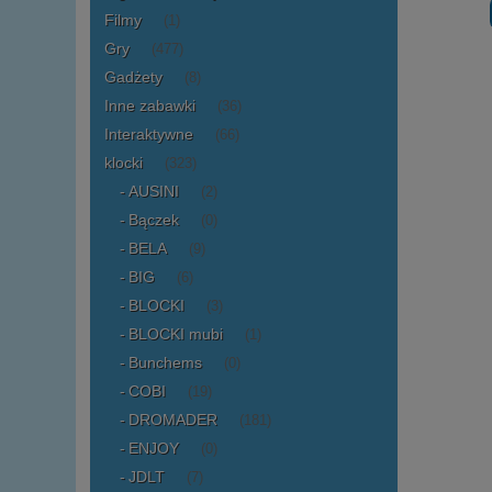
Filmy
(1)
Gry
(477)
Gadżety
(8)
Inne zabawki
(36)
Interaktywne
(66)
klocki
(323)
AUSINI
(2)
Bączek
(0)
BELA
(9)
BIG
(6)
BLOCKI
(3)
BLOCKI mubi
(1)
Bunchems
(0)
COBI
(19)
DROMADER
(181)
ENJOY
(0)
JDLT
(7)