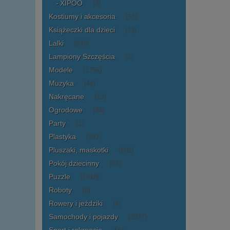
XIPOO
(3)
Kostiumy i akcesoria
(53)
Książeczki dla dzieci
(13)
Lalki
(349)
Lampiony Szczęścia
(2)
Modele
(1756)
Muzyka
(46)
Nakręcane
(13)
Ogrodowe
(94)
Party
(1)
Plastyka
(397)
Pluszaki, maskotki
(602)
Pokój dziecinny
(23)
Puzzle
(1018)
Roboty
(8)
Rowery i jeździki
(4)
Samochody i pojazdy
(2377)