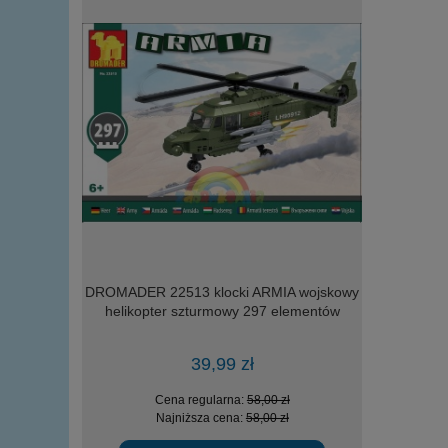
m i rampa
DROMADER 22513 klocki ARMIA wojskowy
Loco Toy
odów
helikopter szturmowy 297 elementów
39,99 zł
 zł
Cena regularna:
58,00 zł
Ce
 zł
Najniższa cena:
58,00 zł
Na