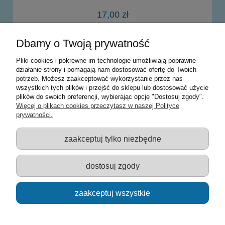
17,00 zł
Dbamy o Twoją prywatność
do koszyka
Pliki cookies i pokrewne im technologie umożliwiają poprawne
działanie strony i pomagają nam dostosować ofertę do Twoich
potrzeb. Możesz zaakceptować wykorzystanie przez nas
Warunki zakupów
wszystkich tych plików i przejść do sklepu lub dostosować użycie
plików do swoich preferencji, wybierając opcję "Dostosuj zgody".
Moje konto
Więcej o plikach cookies przeczytasz w naszej Polityce
prywatności.
Informacje o sklepie
zaakceptuj tylko niezbędne
Sklep z zabawkami Łódź :: Hurownia zabawek :: Zabawki
edukacyjne :: Zestawy artystyczne :: Zabawki :: samochody Welly
:: Zabawkownia :: zabawki dla dzieci :: Lalki :: Klocki :: Artykuły
dostosuj zgody
szkolne ::
zaakceptuj wszystkie