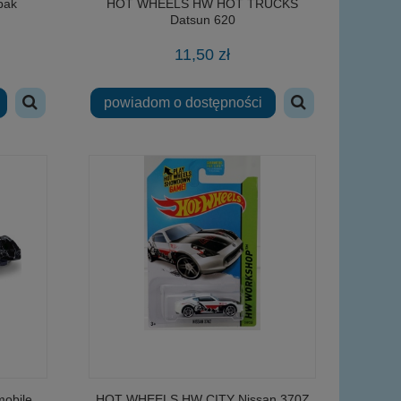
pak
HOT WHEELS HW HOT TRUCKS
Datsun 620
11,50 zł
powiadom o dostępności
obile
HOT WHEELS HW CITY Nissan 370Z