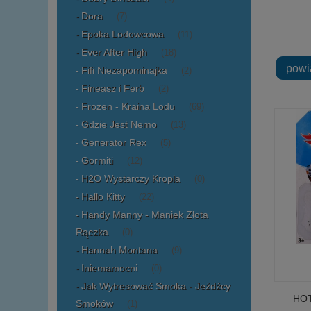
Dora
(7)
Epoka Lodowcowa
(11)
Ever After High
(18)
powi
Fifi Niezapominajka
(2)
Fineasz i Ferb
(2)
Frozen - Kraina Lodu
(69)
Gdzie Jest Nemo
(13)
Generator Rex
(5)
Gormiti
(12)
H2O Wystarczy Kropla
(0)
Hallo Kitty
(22)
Handy Manny - Maniek Złota
Rączka
(0)
Hannah Montana
(9)
Iniemamocni
(0)
Jak Wytresować Smoka - Jeźdźcy
HOT
Smoków
(1)