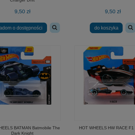
9,50 zł
9,50 zł
adom o dostępności
do koszyka
EELS BATMAN Batmobile The
HOT WHEELS HW RACE F1 
Dark Knight