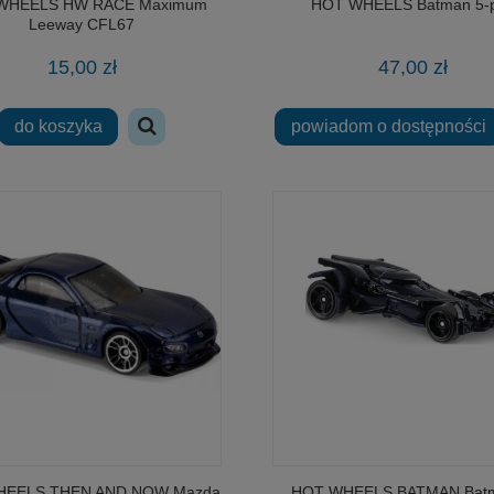
WHEELS HW RACE Maximum
HOT WHEELS Batman 5-
Leeway CFL67
15,00 zł
47,00 zł
do koszyka
powiadom o dostępności
HEELS THEN AND NOW Mazda
HOT WHEELS BATMAN Batm