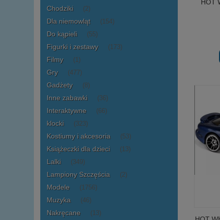
HOT 
Chodziki
(2)
Dla niemowląt
(154)
Do kąpieli
(55)
Figurki i zestawy
(173)
Filmy
(1)
Gry
(477)
Gadżety
(8)
Inne zabawki
(36)
Interaktywne
(66)
klocki
(323)
Kostiumy i akcesoria
(53)
Książeczki dla dzieci
(13)
Lalki
(349)
Lampiony Szczęścia
(2)
Modele
(1756)
Muzyka
(46)
Nakręcane
(13)
HOT W