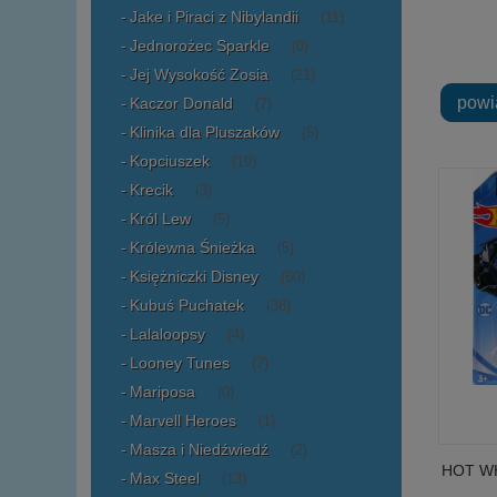
Jake i Piraci z Nibylandii
(11)
Jednorożec Sparkle
(0)
Jej Wysokość Zosia
(21)
powi
Kaczor Donald
(7)
Klinika dla Pluszaków
(5)
Kopciuszek
(19)
Krecik
(3)
Król Lew
(5)
Królewna Śnieżka
(5)
Księżniczki Disney
(60)
Kubuś Puchatek
(36)
Lalaloopsy
(4)
Looney Tunes
(7)
Mariposa
(0)
Marvell Heroes
(1)
Masza i Niedźwiedź
(2)
HOT WH
Max Steel
(13)