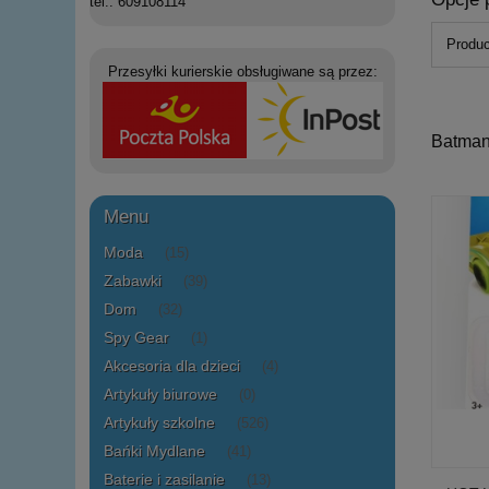
tel.: 609108114
Produc
Przesyłki kurierskie obsługiwane są przez:
Batma
Menu
Moda
(15)
Zabawki
(39)
Dom
(32)
Spy Gear
(1)
Akcesoria dla dzieci
(4)
Artykuły biurowe
(0)
Artykuły szkolne
(526)
Bańki Mydlane
(41)
Baterie i zasilanie
(13)