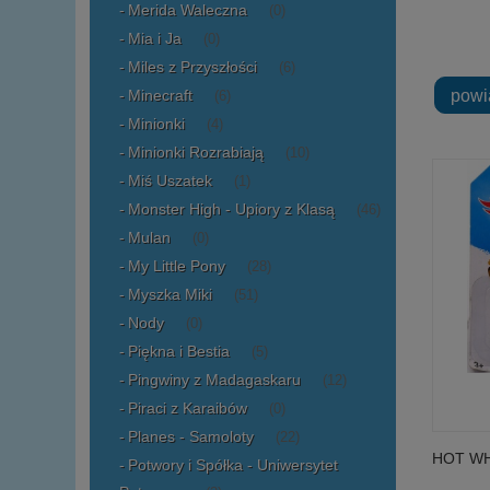
Merida Waleczna
(0)
Mia i Ja
(0)
Miles z Przyszłości
(6)
powi
Minecraft
(6)
Minionki
(4)
Minionki Rozrabiają
(10)
Miś Uszatek
(1)
Monster High - Upiory z Klasą
(46)
Mulan
(0)
My Little Pony
(28)
Myszka Miki
(51)
Nody
(0)
Piękna i Bestia
(5)
Pingwiny z Madagaskaru
(12)
Piraci z Karaibów
(0)
Planes - Samoloty
(22)
HOT WH
Potwory i Spółka - Uniwersytet