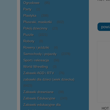
Ogrodowe
(95)
Party
(1)
Plastyka
(398)
Pluszaki, maskotki
(602)
powi
Pokój dziecinny
(23)
Puzzle
(1021)
Roboty
(8)
Rowery i jeździki
(4)
Samochody i pojazdy
(2378)
Sport i rekreacja
(56)
World Wrestling
(3)
Zabawki AGD i RTV
(76)
zabawki dla dzieci (wiek dziecka)
(6423)
Zabawki drewniane
(38)
Zabawki Edukacyjne
(243)
Zabawki edukacyjne dla
HOT 