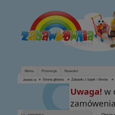
Menu
Promocje
Nowości
»
»
»
Strona główna
Zabawki z bajek i filmów
Jesteś w:
Opcje 