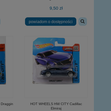
9,50 zł
powiadom o dostępności
Draggin
HOT WHEELS HW CITY Cadillac
Elmiraj