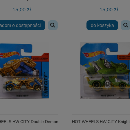
15,00 zł
15,00 zł
adom o dostępności
do koszyka
EELS HW CITY Double Demon
HOT WHEELS HW CITY Knight 