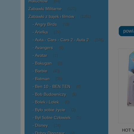
maluchów
(84)
Zabawki Militarne
(122)
Zabawki z bajek i filmów
(1251)
Angry Birds
(18)
powi
Arielka
(15)
Auta - Cars - Cars 2 - Auta 2
(148)
Avangers
(9)
Avatar
(1)
Bakugan
(0)
Barbie
(43)
Batman
(35)
Ben 10 - BEN TEN
(8)
Bob Budowniczy
(5)
Bolek i Lolek
(0)
Było sobie życie
(2)
Był Sobie Człowiek
(1)
Disney
(14)
HOT 
Dobry Dinozaur
(4)