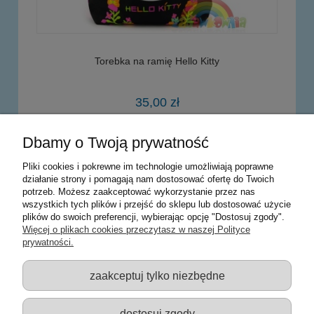
Torebka na ramię Hello Kitty
35,00 zł
Dbamy o Twoją prywatność
do koszyka
Pliki cookies i pokrewne im technologie umożliwiają poprawne
działanie strony i pomagają nam dostosować ofertę do Twoich
potrzeb. Możesz zaakceptować wykorzystanie przez nas
Warunki zakupów
wszystkich tych plików i przejść do sklepu lub dostosować użycie
plików do swoich preferencji, wybierając opcję "Dostosuj zgody".
Moje konto
Więcej o plikach cookies przeczytasz w naszej Polityce
prywatności.
Informacje o sklepie
zaakceptuj tylko niezbędne
Sklep z zabawkami Łódź :: Hurownia zabawek :: Zabawki
edukacyjne :: Zestawy artystyczne :: Zabawki :: samochody Welly
:: Zabawkownia :: zabawki dla dzieci :: Lalki :: Klocki :: Artykuły
dostosuj zgody