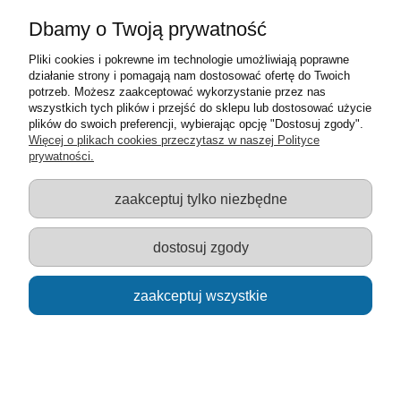
Dbamy o Twoją prywatność
Pliki cookies i pokrewne im technologie umożliwiają poprawne
działanie strony i pomagają nam dostosować ofertę do Twoich
potrzeb. Możesz zaakceptować wykorzystanie przez nas
Żołnierzyki w worku amerykańscy + niemcy
wszystkich tych plików i przejść do sklepu lub dostosować użycie
plików do swoich preferencji, wybierając opcję "Dostosuj zgody".
Więcej o plikach cookies przeczytasz w naszej Polityce
prywatności.
20,00 zł
zaakceptuj tylko niezbędne
powiadom o dostępności
dostosuj zgody
zaakceptuj wszystkie