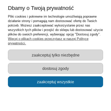
Dbamy o Twoją prywatność
Pliki cookies i pokrewne im technologie umożliwiają poprawne
działanie strony i pomagają nam dostosować ofertę do Twoich
potrzeb. Możesz zaakceptować wykorzystanie przez nas
wszystkich tych plików i przejść do sklepu lub dostosować użycie
plików do swoich preferencji, wybierając opcję "Dostosuj zgody".
Więcej o plikach cookies przeczytasz w naszej Polityce
prywatności.
Tablica 3w1 na sztaludze suchościeralna
zaakceptuj tylko niezbędne
magnetyczna i do kredy Zajączek
64,00 zł
dostosuj zgody
do koszyka
zaakceptuj wszystkie