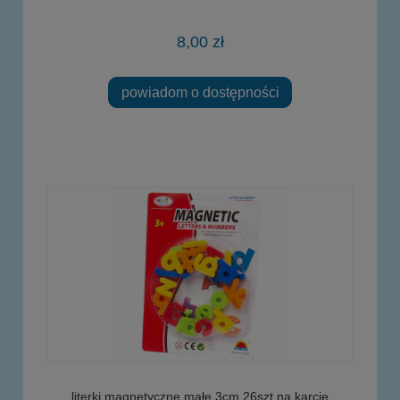
8,00 zł
powiadom o dostępności
literki magnetyczne małe 3cm 26szt na karcie