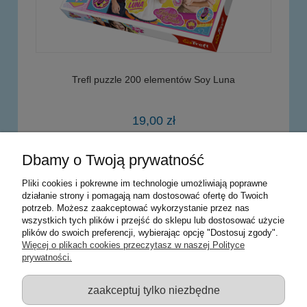
Trefl puzzle 200 elementów Soy Luna
19,00 zł
Dbamy o Twoją prywatność
powiadom o dostępności
Pliki cookies i pokrewne im technologie umożliwiają poprawne
działanie strony i pomagają nam dostosować ofertę do Twoich
potrzeb. Możesz zaakceptować wykorzystanie przez nas
Warunki zakupów
wszystkich tych plików i przejść do sklepu lub dostosować użycie
plików do swoich preferencji, wybierając opcję "Dostosuj zgody".
Moje konto
Więcej o plikach cookies przeczytasz w naszej Polityce
prywatności.
Informacje o sklepie
zaakceptuj tylko niezbędne
Sklep z zabawkami Łódź :: Hurownia zabawek :: Zabawki