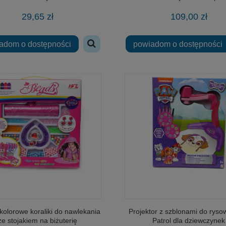
2513 klocki ARMIA wojskowy
zręcznościowa Gra Dromader - Sero
29,65 zł
109,00 zł
r szturmowy 297 elementów
Stosik
adom o dostępności
powiadom o dostępności
39,99 zł
29,00 zł
na regularna:
58,00 zł
Cena regularna:
49,00 zł
jniższa cena:
58,00 zł
Najniższa cena:
49,00 zł
adom o dostępności
powiadom o dostępności
kolorowe koraliki do nawlekania
Projektor z szblonami do ryso
ze stojakiem na biżuterię
Patrol dla dziewczynek