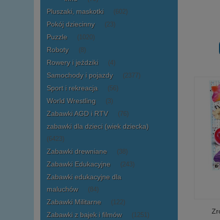
Pluszaki, maskotki
(602)
Pokój dziecinny
(23)
Puzzle
(1020)
Roboty
(8)
Rowery i jeździki
(4)
Samochody i pojazdy
(2377)
Sport i rekreacja
(56)
World Wrestling
(3)
Zabawki AGD i RTV
(76)
zabawki dla dzieci (wiek dziecka)
(6423)
Zabawki drewniane
(38)
Zabawki Edukacyjne
(243)
Zabawki edukacyjne dla
maluchów
(84)
Zabawki Militarne
(122)
Zr
Zabawki z bajek i filmów
(1251)