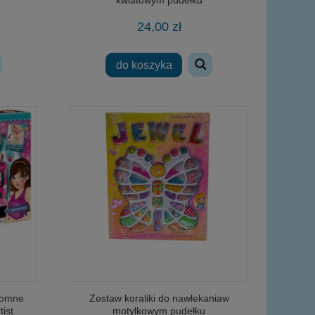
24,00 zł
do koszyka
romne
Zestaw koraliki do nawlekaniaw
ist
motylkowym pudełku