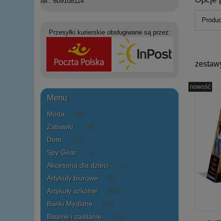
tel.: 609108114
Produc
Przesyłki kurierskie obsługiwane są przez:
zestaw
nowość
Menu
Moda
(15)
Zabawki
(39)
Dom
(32)
Spy Gear
(1)
Akcesoria dla dzieci
(4)
Artykuły biurowe
(0)
Artykuły szkolne
(526)
Bańki Mydlane
(41)
Baterie i zasilanie
(13)