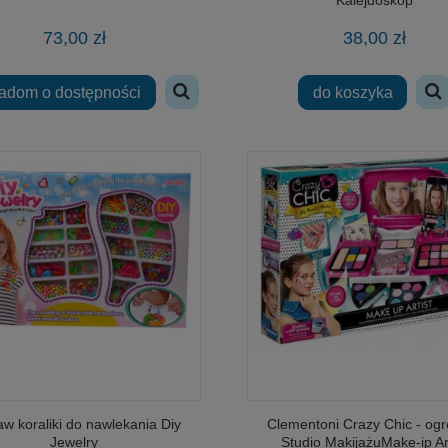
73,00 zł
38,00 zł
adom o dostępności
do koszyka
w koraliki do nawlekania Diy
Clementoni Crazy Chic - og
Jewelry
Studio MakijażuMake-ip Art