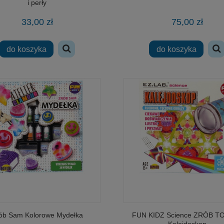
i perły
33,00 zł
75,00 zł
do koszyka
do koszyka
ób Sam Kolorowe Mydełka
FUN KIDZ Science ZRÓB T
Kalejdoskop