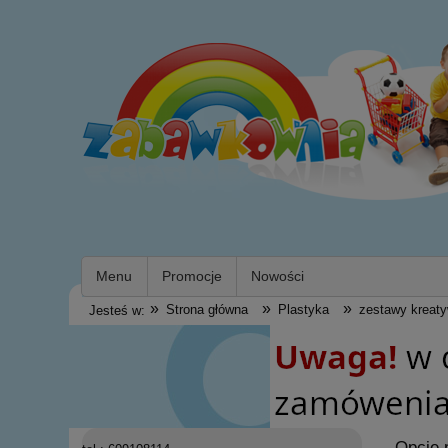
Menu
Promocje
Nowości
»
»
»
Strona główna
Plastyka
zestawy kreat
Jesteś w:
Opcje 