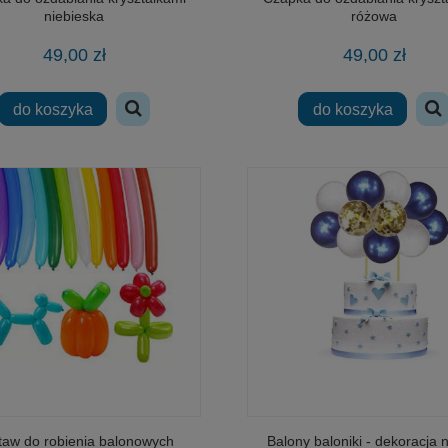
niebieska
różowa
49,00 zł
49,00 zł
do koszyka
do koszyka
taw do robienia balonowych
Balony baloniki - dekoracja n