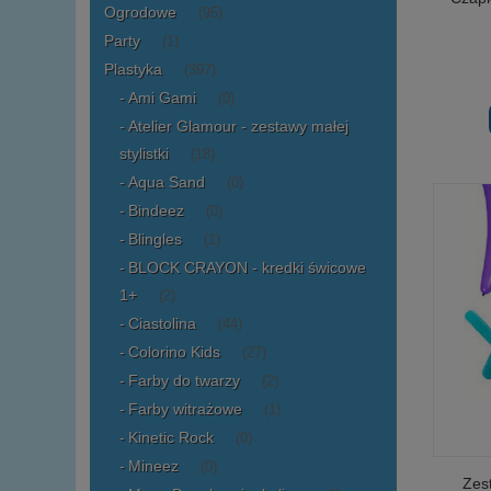
Ogrodowe
(95)
Party
(1)
Plastyka
(397)
Ami Gami
(0)
Atelier Glamour - zestawy małej
stylistki
(18)
Aqua Sand
(0)
Bindeez
(0)
Blingles
(1)
BLOCK CRAYON - kredki świcowe
1+
(2)
Ciastolina
(44)
Colorino Kids
(27)
Farby do twarzy
(2)
Farby witrażowe
(1)
Kinetic Rock
(0)
Mineez
(0)
Zes