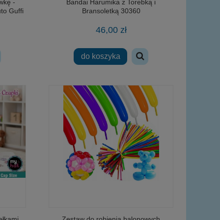
wkę -
Bandai Harumika z Torebką i
to Guffi
Bransoletką 30360
46,00 zł
do koszyka
ałkami
Zestaw do robienia balonowych