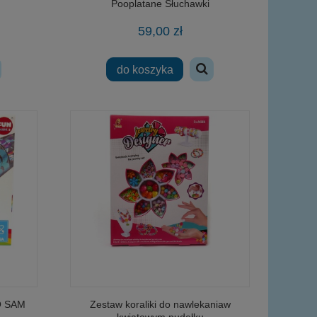
Pooplatane Słuchawki
59,00 zł
do koszyka
O SAM
Zestaw koraliki do nawlekaniaw
kwiatowym pudełku