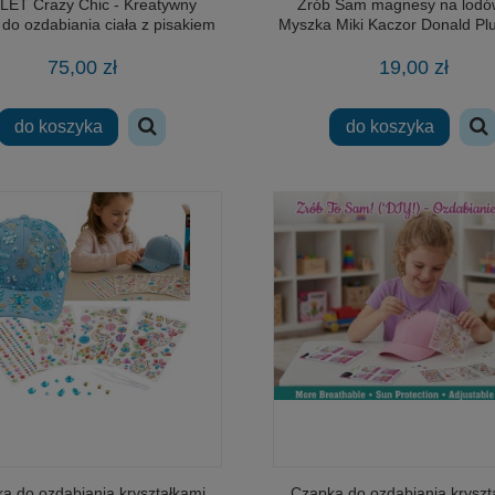
ET Crazy Chic - Kreatywny
Zrób Sam magnesy na lodó
do ozdabiania ciała z pisakiem
Myszka Miki Kaczor Donald Plu
na baterie
75,00 zł
19,00 zł
do koszyka
do koszyka
a do ozdabiania kryształkami
Czapka do ozdabiania kryszt