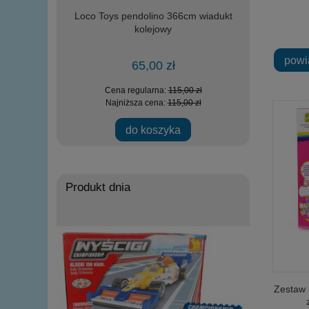
m i rampa
Loco Toys pendolino 366cm wiadukt
DROMADER 2
odów
kolejowy
helikopte
powi
65,00 zł
 zł
Cena regularna:
115,00 zł
Ce
 zł
Najniższa cena:
115,00 zł
Na
do koszyka
powi
Produkt dnia
Zestaw 