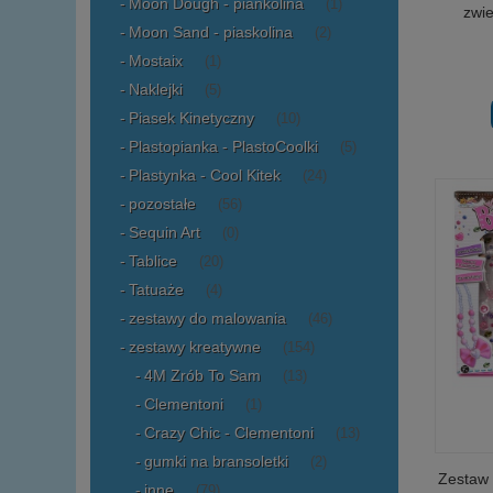
Moon Dough - piankolina
(1)
zwie
Moon Sand - piaskolina
(2)
Mostaix
(1)
Naklejki
(5)
Piasek Kinetyczny
(10)
Plastopianka - PlastoCoolki
(5)
Plastynka - Cool Kitek
(24)
pozostałe
(56)
Sequin Art
(0)
Tablice
(20)
Tatuaże
(4)
zestawy do malowania
(46)
zestawy kreatywne
(154)
4M Zrób To Sam
(13)
Clementoni
(1)
Crazy Chic - Clementoni
(13)
gumki na bransoletki
(2)
Zestaw 
inne
(79)