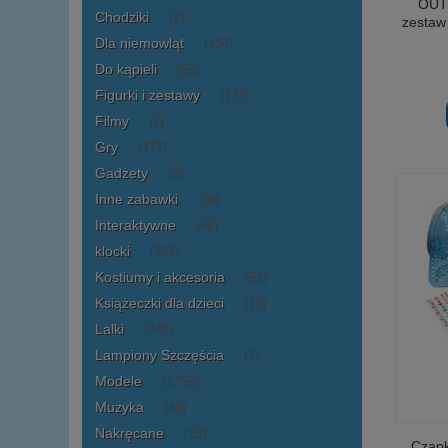
OUTL
Chodziki
(2)
zestaw 
Dla niemowląt
(154)
Do kąpieli
(55)
Figurki i zestawy
(173)
Filmy
(1)
Gry
(477)
Gadżety
(8)
Inne zabawki
(36)
Interaktywne
(66)
klocki
(323)
Kostiumy i akcesoria
(53)
Książeczki dla dzieci
(13)
Lalki
(349)
Lampiony Szczęścia
(2)
Modele
(1756)
Muzyka
(46)
Nakręcane
(13)
Czapk