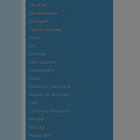
Chodziki
(2)
Dla niemowląt
(154)
Do kąpieli
(55)
Figurki i zestawy
(173)
Filmy
(1)
Gry
(477)
Gadżety
(8)
Inne zabawki
(36)
Interaktywne
(66)
klocki
(323)
Kostiumy i akcesoria
(53)
Książeczki dla dzieci
(13)
Lalki
(349)
Lampiony Szczęścia
(2)
Modele
(1756)
Muzyka
(46)
Nakręcane
(13)