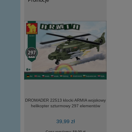
Promocje
m i rampa
DROMADER 22513 klocki ARMIA wojskowy
zręcznośc
odów
helikopter szturmowy 297 elementów
39,99 zł