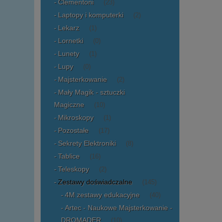
Clementoni
(23)
Laptopy i komputerki
(2)
Lekarz
(1)
Lornetki
(0)
Lunety
(1)
Lupy
(0)
Majsterkowanie
(2)
Mały Magik - sztuczki
Magiczne
(10)
Mikroskopy
(1)
Pozostałe
(17)
Sekrety Elektroniki
(8)
Tablice
(16)
Teleskopy
(2)
Zestawy doświadczalne
(145)
4M zestawy edukacyjne
(40)
Artec - Naukowe Majsterkowanie -
DROMADER
(10)