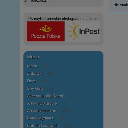
tel.: 609108114
Nie znal
Przesyłki kurierskie obsługiwane są przez:
Menu
Moda
(15)
Zabawki
(39)
Dom
(32)
Spy Gear
(1)
Akcesoria dla dzieci
(4)
Artykuły biurowe
(0)
Artykuły szkolne
(526)
Bańki Mydlane
(41)
Baterie i zasilanie
(13)