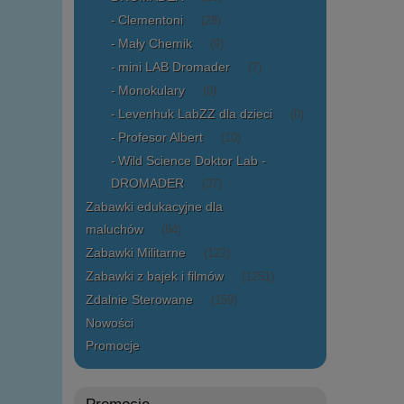
Clementoni
(28)
Mały Chemik
(9)
mini LAB Dromader
(7)
Monokulary
(0)
Levenhuk LabZZ dla dzieci
(0)
Profesor Albert
(10)
Wild Science Doktor Lab -
DROMADER
(37)
Zabawki edukacyjne dla
maluchów
(84)
Zabawki Militarne
(122)
Zabawki z bajek i filmów
(1251)
Zdalnie Sterowane
(159)
Nowości
Promocje