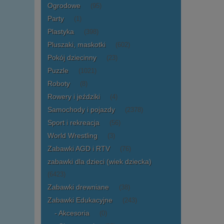
Ogrodowe
(95)
Party
(1)
Plastyka
(398)
Pluszaki, maskotki
(602)
Pokój dziecinny
(23)
Puzzle
(1021)
Roboty
(8)
Rowery i jeździki
(4)
Samochody i pojazdy
(2378)
Sport i rekreacja
(56)
World Wrestling
(3)
Zabawki AGD i RTV
(76)
zabawki dla dzieci (wiek dziecka)
(6423)
Zabawki drewniane
(38)
Zabawki Edukacyjne
(243)
Akcesoria
(0)