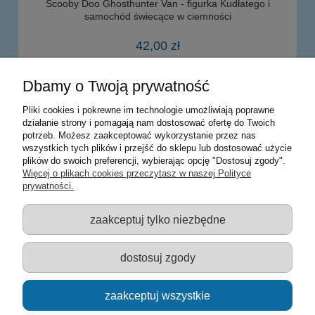
Scooby Doo Ghosthunter Van - figurka Kudłatego i
samochód świecące w ciemności
42,00 zł
Dbamy o Twoją prywatność
do koszyka
Pliki cookies i pokrewne im technologie umożliwiają poprawne
działanie strony i pomagają nam dostosować ofertę do Twoich
potrzeb. Możesz zaakceptować wykorzystanie przez nas
Warunki zakupów
wszystkich tych plików i przejść do sklepu lub dostosować użycie
plików do swoich preferencji, wybierając opcję "Dostosuj zgody".
Moje konto
Więcej o plikach cookies przeczytasz w naszej Polityce
prywatności.
Informacje o sklepie
zaakceptuj tylko niezbędne
Sklep z zabawkami Łódź :: Hurownia zabawek :: Zabawki
edukacyjne :: Zestawy artystyczne :: Zabawki :: samochody Welly
:: Zabawkownia :: zabawki dla dzieci :: Lalki :: Klocki :: Artykuły
dostosuj zgody
szkolne ::
zaakceptuj wszystkie