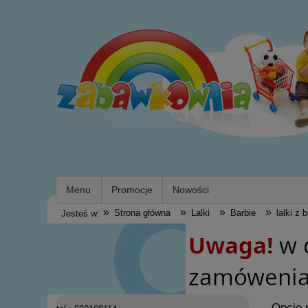
Menu
Promocje
Nowości
»
»
»
»
Strona główna
Lalki
Barbie
lalki z 
Jesteś w:
Opcje 