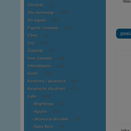
Waka
Chodziki
(2)
Dla niemowląt
(154)
Do kąpieli
(55)
Figurki i zestawy
(173)
powi
Filmy
(1)
Gry
(477)
Gadżety
(8)
Inne zabawki
(36)
Interaktywne
(66)
klocki
(323)
Kostiumy i akcesoria
(53)
Książeczki dla dzieci
(13)
Lalki
(349)
Brightlings
(0)
Agusia
(20)
akcesoria dla lalek
(32)
Baby Born
(3)
lalka