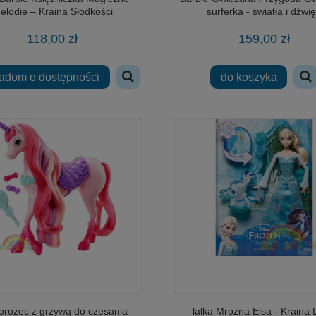
elodie – Kraina Słodkości
surferka - światła i dźwi
118,00 zł
159,00 zł
adom o dostępności
do koszyka
orożec z grzywą do czesania
lalka Mroźna Elsa - Kraina