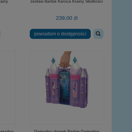
rainy
zestaw Barbie Karoca Krainy Słodkości
239,00 zł
powiadom o dostępności
wiezdna
Gwiezdny domek Barbie Gwiezdna