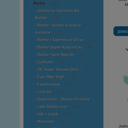
Barbie
(196)
M
akcesoria i ubranka dla
Barbie
(72)
Barbie i siostry w krainie
powi
kucyków
(2)
Barbie i Tajemnicze Drzwi
(2)
Barbie Super Księżniczki
(9)
Barbie Tajne Agentki
(0)
Collector
(3)
DC Super Heroes Girls
(3)
Ever After High
(12)
Fashionistas
(27)
I can be
(11)
Księżniczki - Disney Princess
(5)
Lalki Barbie inne
(21)
lalki z bajek
(11)
Mariposa
(0)
Jedn