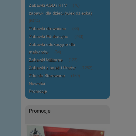
Zabawki AGD i RTV
(76)
zabawki dla dzieci (wiek dziecka)
(6424)
Zabawki drewniane
(38)
Zabawki Edukacyjne
(243)
Zabawki edukacyjne dla
maluchów
(84)
Zabawki Militarne
(123)
Zabawki z bajek i filmów
(1252)
Zdalnie Sterowane
(159)
Nowości
Promocje
Promocje