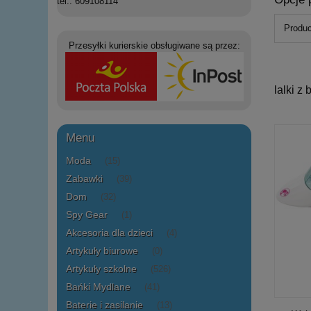
tel.: 609108114
Produc
Przesyłki kurierskie obsługiwane są przez:
lalki z 
Menu
Moda
(15)
Zabawki
(39)
Dom
(32)
Spy Gear
(1)
Akcesoria dla dzieci
(4)
Artykuły biurowe
(0)
Artykuły szkolne
(526)
Bańki Mydlane
(41)
Baterie i zasilanie
(13)