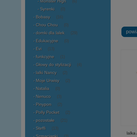
Monster High
(6)
Syrenki
(0)
Bobasy
(16)
Chou Chou
(0)
powi
domki dla lalek
(29)
Edukacyjne
(0)
Evi
(13)
funkcyjne
(1)
Głowy do stylizacji
(4)
lalki Nancy
(2)
Moje Urwisy
(2)
Natalia
(0)
Nenuco
(3)
Pinypon
(2)
Polly Pocket
(2)
pozostałe
(21)
Steffi
(13)
lalka
Szmacianki
(3)