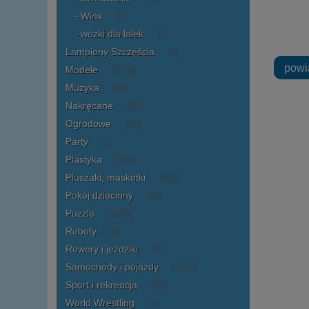
Winx
(0)
wózki dla lalek
(7)
Lampiony Szczęścia
(2)
powi
Modele
(1756)
Muzyka
(46)
Nakręcane
(13)
Ogrodowe
(95)
Party
(1)
Plastyka
(398)
Pluszaki, maskotki
(602)
Pokój dziecinny
(23)
Puzzle
(1024)
Roboty
(8)
Rowery i jeździki
(4)
Samochody i pojazdy
(2378)
Sport i rekreacja
(56)
World Wrestling
(3)