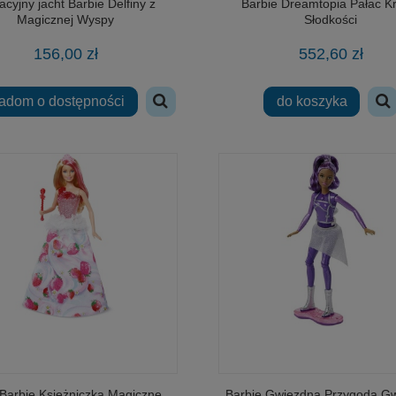
cyjny jacht Barbie Delfiny z
Barbie Dreamtopia Pałac K
Magicznej Wyspy
Słodkości
156,00 zł
552,60 zł
adom o dostępności
do koszyka
 Barbie Księżniczka Magiczne
Barbie Gwiezdna Przygoda G