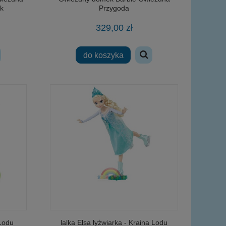
ęk
Przygoda
329,00 zł
do koszyka
 Lodu
lalka Elsa łyżwiarka - Kraina Lodu