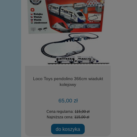
IA wojskowy
Loco Toys pendolino 366cm wiadukt
Loco Toys
elementów
kolejowy
zała
65,00 zł
zł
Cena regularna:
115,00 zł
Ce
zł
Najniższa cena:
115,00 zł
Na
ości
do koszyka