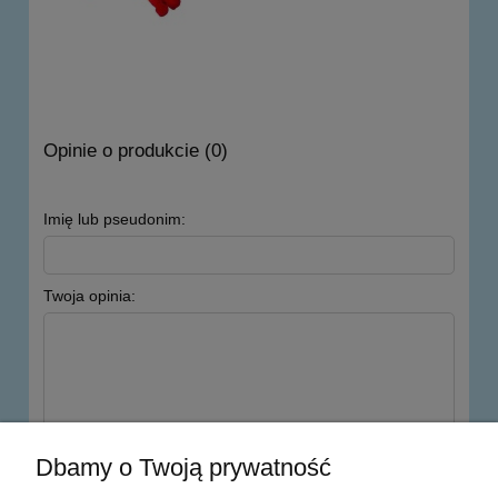
Opinie o produkcie (0)
Imię lub pseudonim:
Twoja opinia:
wyślij
Dbamy o Twoją prywatność