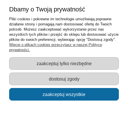
Moje konto
Dbamy o Twoją prywatność
Pliki cookies i pokrewne im technologie umożliwiają poprawne
Informacje o sklepie
działanie strony i pomagają nam dostosować ofertę do Twoich
potrzeb. Możesz zaakceptować wykorzystanie przez nas
Sklep z zabawkami Łódź :: Hurownia zabawek :: Zabawki
wszystkich tych plików i przejść do sklepu lub dostosować użycie
edukacyjne :: Zestawy artystyczne :: Zabawki :: samochody Welly
plików do swoich preferencji, wybierając opcję "Dostosuj zgody".
:: Zabawkownia :: zabawki dla dzieci :: Lalki :: Klocki :: Artykuły
Więcej o plikach cookies przeczytasz w naszej Polityce
szkolne ::
prywatności.
zaakceptuj tylko niezbędne
pokaż pełną wersję strony
dostosuj zgody
Sklep internetowy Shoper.pl
zaakceptuj wszystkie