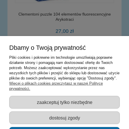
Clementoni puzzle 104 elementów fluorescencyjne
Arykotraci
27,00 zł
Dbamy o Twoją prywatność
powiadom o dostępności
Pliki cookies i pokrewne im technologie umożliwiają poprawne
działanie strony i pomagają nam dostosować ofertę do Twoich
potrzeb. Możesz zaakceptować wykorzystanie przez nas
Warunki zakupów
wszystkich tych plików i przejść do sklepu lub dostosować użycie
plików do swoich preferencji, wybierając opcję "Dostosuj zgody".
Moje konto
Więcej o plikach cookies przeczytasz w naszej Polityce
prywatności.
Informacje o sklepie
zaakceptuj tylko niezbędne
Sklep z zabawkami Łódź :: Hurownia zabawek :: Zabawki
edukacyjne :: Zestawy artystyczne :: Zabawki :: samochody Welly
:: Zabawkownia :: zabawki dla dzieci :: Lalki :: Klocki :: Artykuły
dostosuj zgody
szkolne ::