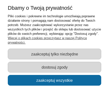
Informacje o sklepie
Dbamy o Twoją prywatność
Sklep z zabawkami Łódź :: Hurownia zabawek :: Zabawki
Pliki cookies i pokrewne im technologie umożliwiają poprawne
edukacyjne :: Zestawy artystyczne :: Zabawki :: samochody Welly
działanie strony i pomagają nam dostosować ofertę do Twoich
:: Zabawkownia :: zabawki dla dzieci :: Lalki :: Klocki :: Artykuły
potrzeb. Możesz zaakceptować wykorzystanie przez nas
szkolne ::
wszystkich tych plików i przejść do sklepu lub dostosować użycie
plików do swoich preferencji, wybierając opcję "Dostosuj zgody".
Więcej o plikach cookies przeczytasz w naszej Polityce
prywatności.
zaakceptuj tylko niezbędne
pokaż pełną wersję strony
Sklep internetowy Shoper.pl
dostosuj zgody
zaakceptuj wszystkie