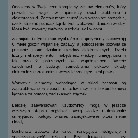
Oddajemy w Twoje ręce kompletny zestaw elementów, który
pozwoli Ci wejść w tajemniczy świat elektroniki i
elektrotechniki. Zestaw może służyć jako wspaniałe narzędzie,
dzięki któremu poznasz tajniki tych ciekawych dziedzin wiedzy.
Może być używany zarówno w szkole jak i w domu.
Zajmujące i stymulujące wyobraźnię eksperymenty zapewniają
Ci wiele godzin wspaniałej zabawy, a jednocześnie pozwolą za
poznanie zasad działania układów elektronicznych. Dzięki
licznym eksperymentom nabędziesz wiedzę i umiejętności w
tak przecież potrzebnych we współczesnym świecie
dziedzinach a budując samodzielnie ciekawe układy
elektroniczne zrozumiesz wreszcie rządzące nimi prawa.
Wszystkie elementy wchodzące w skład zestawu są
zaprojektowane w sposób umożliwiający ich bezproblemowe
łączenie za pomocą zaciskanych złączek.
Bardziej zaawansowani użytkownicy mogą w jeszcze
większym stopniu pogłębiać swoją wiedzę i doskonalić
umiejętności budując własne, zaprojektowane przez siebie
układy.
Doskonała zabawa dla dzieci rozwijająca inteligencję i
spostrzegawczość dziecka. Bez lutowania , bez