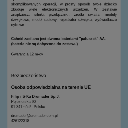
skomplikowanych operacji, w prosty sposób twoje dziecko
zbuduje wiele elektronicznych urządzeń. W zestawie
znajdziesz: silniki, przełączniki, źródła światła, moduły
dźwiękowe, moduł radiowy, rejestrator dźwięku, wyświetlacze
cyfrowe.
Całość zasilana jest dwoma bateriami "paluszek" AA.
(baterie nie są dołączone do zestawu)
Gwarancja 12 m-cy
Bezpieczeństwo
Osoba odpowiedzialna na terenie UE
Filip i S-Ka Dromader Sp.J.
Pojezierska 90
91-341 Łódź, Polska
dromader@dromader.com.pl
426122318