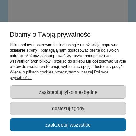
wyślij
Dbamy o Twoją prywatność
Pliki cookies i pokrewne im technologie umożliwiają poprawne
działanie strony i pomagają nam dostosować ofertę do Twoich
potrzeb. Możesz zaakceptować wykorzystanie przez nas
Warunki zakupów
wszystkich tych plików i przejść do sklepu lub dostosować użycie
plików do swoich preferencji, wybierając opcję "Dostosuj zgody".
Moje konto
Więcej o plikach cookies przeczytasz w naszej Polityce
prywatności.
Informacje o sklepie
zaakceptuj tylko niezbędne
Sklep z zabawkami Łódź :: Hurownia zabawek :: Zabawki
edukacyjne :: Zestawy artystyczne :: Zabawki :: samochody Welly
:: Zabawkownia :: zabawki dla dzieci :: Lalki :: Klocki :: Artykuły
dostosuj zgody
szkolne ::
zaakceptuj wszystkie