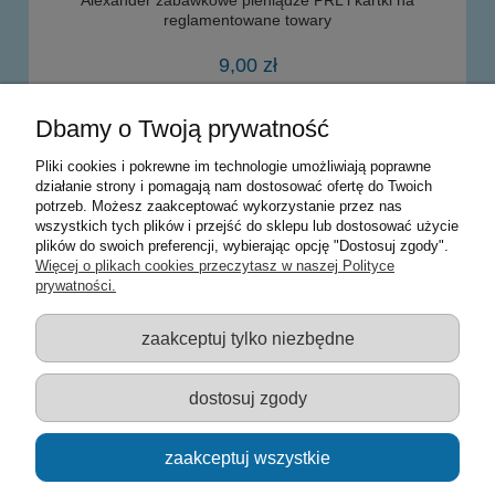
reglamentowane towary
9,00 zł
Dbamy o Twoją prywatność
powiadom o dostępności
Pliki cookies i pokrewne im technologie umożliwiają poprawne
działanie strony i pomagają nam dostosować ofertę do Twoich
potrzeb. Możesz zaakceptować wykorzystanie przez nas
Warunki zakupów
wszystkich tych plików i przejść do sklepu lub dostosować użycie
plików do swoich preferencji, wybierając opcję "Dostosuj zgody".
Moje konto
Więcej o plikach cookies przeczytasz w naszej Polityce
prywatności.
Informacje o sklepie
zaakceptuj tylko niezbędne
Sklep z zabawkami Łódź :: Hurownia zabawek :: Zabawki
edukacyjne :: Zestawy artystyczne :: Zabawki :: samochody Welly
:: Zabawkownia :: zabawki dla dzieci :: Lalki :: Klocki :: Artykuły
dostosuj zgody
szkolne ::
zaakceptuj wszystkie