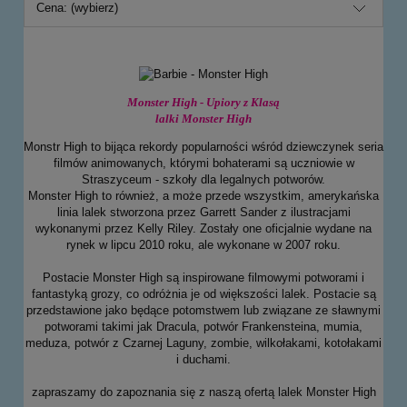
Cena: (wybierz)
Monster High
- Upiory z Klasą
lalki Monster High
Monstr High to bijąca rekordy popularności wśród dziewczynek seria
filmów animowanych, którymi bohaterami są uczniowie w
Straszyceum - szkoły dla legalnych potworów.
Monster High to również, a może przede wszystkim, amerykańska
linia lalek stworzona przez Garrett Sander z ilustracjami
wykonanymi przez Kelly Riley. Zostały one oficjalnie wydane na
rynek w lipcu 2010 roku, ale wykonane w 2007 roku.
Postacie Monster High są inspirowane filmowymi potworami i
fantastyką grozy, co odróżnia je od większości lalek. Postacie są
przedstawione jako będące potomstwem lub związane ze sławnymi
potworami takimi jak Dracula, potwór Frankensteina, mumia,
meduza, potwór z Czarnej Laguny, zombie, wilkołakami, kotołakami
i duchami.
zapraszamy do zapoznania się z naszą ofertą lalek Monster High