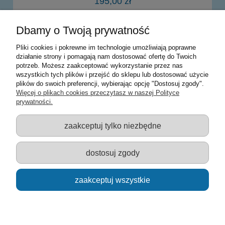
195,00 zł
Dbamy o Twoją prywatność
powiadom o dostępności
Pliki cookies i pokrewne im technologie umożliwiają poprawne
działanie strony i pomagają nam dostosować ofertę do Twoich
potrzeb. Możesz zaakceptować wykorzystanie przez nas
Warunki zakupów
wszystkich tych plików i przejść do sklepu lub dostosować użycie
plików do swoich preferencji, wybierając opcję "Dostosuj zgody".
Moje konto
Więcej o plikach cookies przeczytasz w naszej Polityce
prywatności.
Informacje o sklepie
zaakceptuj tylko niezbędne
Sklep z zabawkami Łódź :: Hurownia zabawek :: Zabawki
edukacyjne :: Zestawy artystyczne :: Zabawki :: samochody Welly
:: Zabawkownia :: zabawki dla dzieci :: Lalki :: Klocki :: Artykuły
dostosuj zgody
szkolne ::
zaakceptuj wszystkie
pokaż pełną wersję strony