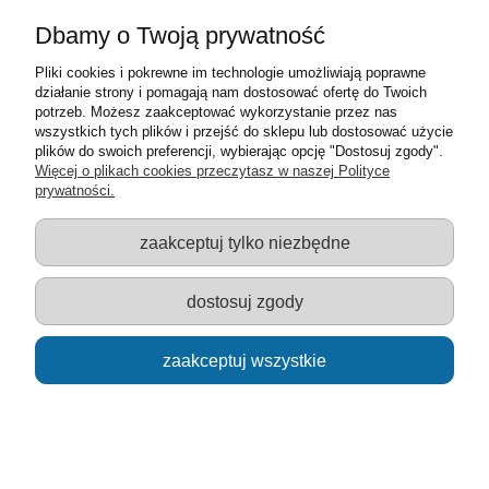
Dbamy o Twoją prywatność
Pliki cookies i pokrewne im technologie umożliwiają poprawne
Puzzle Magiczny Mazak 70 - Wyścig Zygzak McQeen
działanie strony i pomagają nam dostosować ofertę do Twoich
- Cars
potrzeb. Możesz zaakceptować wykorzystanie przez nas
wszystkich tych plików i przejść do sklepu lub dostosować użycie
19,00 zł
plików do swoich preferencji, wybierając opcję "Dostosuj zgody".
Więcej o plikach cookies przeczytasz w naszej Polityce
prywatności.
do koszyka
zaakceptuj tylko niezbędne
dostosuj zgody
zaakceptuj wszystkie