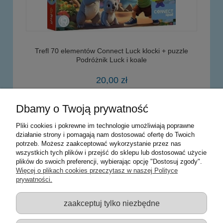
Trefl 70 elementów Connect Luck klocki + puzzle
Podróżnik Luck i koale
20,00 zł
Dbamy o Twoją prywatność
do koszyka
Pliki cookies i pokrewne im technologie umożliwiają poprawne
działanie strony i pomagają nam dostosować ofertę do Twoich
potrzeb. Możesz zaakceptować wykorzystanie przez nas
Warunki zakupów
wszystkich tych plików i przejść do sklepu lub dostosować użycie
plików do swoich preferencji, wybierając opcję "Dostosuj zgody".
Moje konto
Więcej o plikach cookies przeczytasz w naszej Polityce
prywatności.
Informacje o sklepie
zaakceptuj tylko niezbędne
Sklep z zabawkami Łódź :: Hurownia zabawek :: Zabawki
edukacyjne :: Zestawy artystyczne :: Zabawki :: samochody Welly