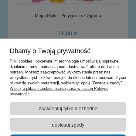
Mega Bloks - Przyjaciele z Ogrodu
58,00 zł
Dbamy o Twoją prywatność
powiadom o dostępności
Pliki cookies i pokrewne im technologie umożliwiają poprawne
działanie strony i pomagają nam dostosować ofertę do Twoich
potrzeb. Możesz zaakceptować wykorzystanie przez nas
Warunki zakupów
wszystkich tych plików i przejść do sklepu lub dostosować użycie
plików do swoich preferencji, wybierając opcję "Dostosuj zgody".
Moje konto
Więcej o plikach cookies przeczytasz w naszej Polityce
prywatności.
Informacje o sklepie
zaakceptuj tylko niezbędne
Sklep z zabawkami Łódź :: Hurownia zabawek :: Zabawki
edukacyjne :: Zestawy artystyczne :: Zabawki :: samochody Welly
:: Zabawkownia :: zabawki dla dzieci :: Lalki :: Klocki :: Artykuły
dostosuj zgody
szkolne ::