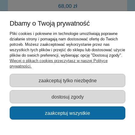
68,00 zł
Dbamy o Twoją prywatność
do koszyka
Pliki cookies i pokrewne im technologie umożliwiają poprawne
działanie strony i pomagają nam dostosować ofertę do Twoich
potrzeb. Możesz zaakceptować wykorzystanie przez nas
Warunki zakupów
wszystkich tych plików i przejść do sklepu lub dostosować użycie
plików do swoich preferencji, wybierając opcję "Dostosuj zgody".
Moje konto
Więcej o plikach cookies przeczytasz w naszej Polityce
prywatności.
Informacje o sklepie
zaakceptuj tylko niezbędne
Sklep z zabawkami Łódź :: Hurownia zabawek :: Zabawki
edukacyjne :: Zestawy artystyczne :: Zabawki :: samochody Welly
:: Zabawkownia :: zabawki dla dzieci :: Lalki :: Klocki :: Artykuły
dostosuj zgody
szkolne ::
zaakceptuj wszystkie
pokaż pełną wersję strony