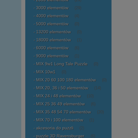
(29)
3000 elementów
(29)
4000 elementów
(4)
5000 elementów
(0)
13200 elementów
(0)
18000 elementów
(1)
6000 elementów
(6)
9000 elementów
(1)
MIX 9w1 Long Tale Puzzle
(0)
MIX 10w1
(0)
MIX 20 60 100 180 elementów
(0)
MIX 20, 36 i 50 elementów
(14)
MIX 24 i 48 elementów
(10)
MIX 25 36 49 elementów
(6)
MIX 35 48 54 70 elementów
(20)
MIX 70 i 100 elementów
(1)
akcesoria do puzzli
(2)
puzzle 3D Ravensburger
(6)