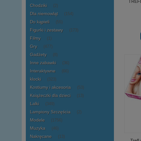
TREFL 
Chodziki
(2)
Dla niemowląt
(154)
Do kąpieli
(55)
Figurki i zestawy
(173)
Filmy
(1)
Gry
(477)
Gadżety
(8)
Inne zabawki
(36)
Interaktywne
(66)
klocki
(323)
Kostiumy i akcesoria
(53)
Książeczki dla dzieci
(13)
Lalki
(349)
Lampiony Szczęścia
(2)
Modele
(1756)
Muzyka
(46)
Nakręcane
(13)
Trefl