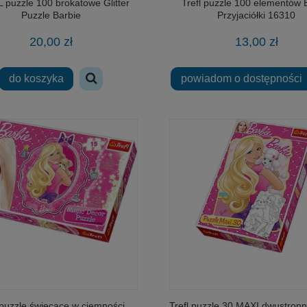
puzzle 100 brokatowe Glitter
Trefl puzzle 100 elementów 
Puzzle Barbie
Przyjaciółki 16310
20,00 zł
13,00 zł
do koszyka
powiadom o dostępności
 puzzle świecące w ciemności
Trefl puzzle 30 MAXI dwustronn