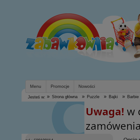
Menu
Promocje
Nowości
»
»
»
»
Strona główna
Puzzle
Bajki
Barbie
Jesteś w:
Opcje 