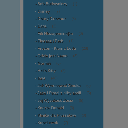
Bob Budowniczy
(1)
Disney
(7)
Dobry Dinozaur
(3)
Dora
(2)
Fifi Niezapominajka
(0)
Fineasz i Ferb
(1)
Frozen - Kraina Lodu
(28)
Gdzie jest Nemo
(3)
Gormiti
(6)
Hello Kitty
(2)
Inne
(48)
Jak Wytresować Smoka
(0)
Jake i Piraci z Nibylandii
(5)
Jej Wysokość Zosia
(5)
Kaczor Donald
(3)
Klinika dla Pluszaków
(0)
Kopciuszek
(7)