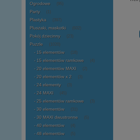
Ogrodowe
(95)
Party
(1)
Plastyka
(397)
Pluszaki, maskotki
(602)
Pokój dziecinny
(23)
Puzzle
(1020)
15 elementów
(18)
15 elementów ramkowe
(4)
20 elementów MAXI
(2)
20 elementów x 2
(3)
24 elementy
(3)
24 MAXI
(45)
25 elementów ramkowe
(3)
30 elementów
(31)
30 MAXI dwustronne
(5)
40 elementów
(4)
48 elementów
(5)