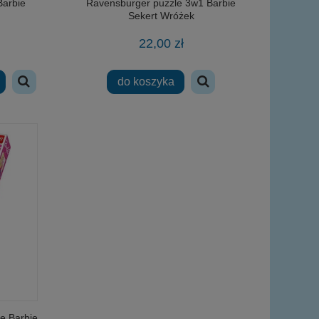
Barbie
Ravensburger puzzle 3w1 Barbie
Sekert Wróżek
22,00 zł
do koszyka
e Barbie