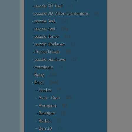
puzzle 3D Trefl
(4)
puzzle 3D Vision Clementoni
(8)
puzzle 3w1
(11)
puzzle 4w1
(15)
puzzle Junior
(1)
puzzle klockowe
(1)
Puzzle kuliste
(5)
puzzle piankowe
(11)
Astrologia
(1)
Baby
(28)
Bajki
(346)
Arielka
(7)
Auta - Cars
(23)
Avengers
(8)
Bakugan
(1)
Barbie
(5)
Ben 10
(2)