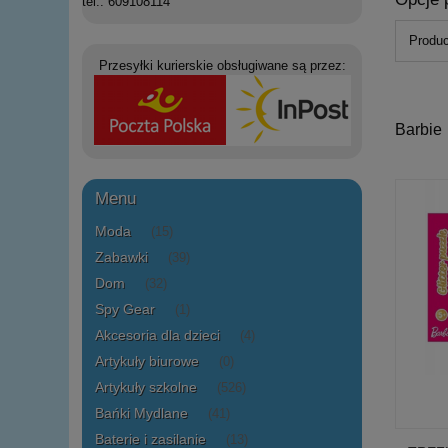
tel.: 609108114
Produc
Przesyłki kurierskie obsługiwane są przez:
Barbie
Menu
Moda
(15)
Zabawki
(39)
Dom
(32)
Spy Gear
(1)
Akcesoria dla dzieci
(4)
Artykuły biurowe
(0)
Artykuły szkolne
(526)
Bańki Mydlane
(41)
Baterie i zasilanie
(13)