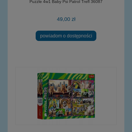
Puzzle 4w1 Baby Psi Patrol Trefl 36087
49,00 zł
powiadom o dostępności