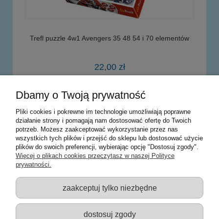
Trefl puzzle 4w1 Avengers 35 48 54 i 70 elementów
22,00 zł
Dbamy o Twoją prywatność
powiadom o dostępności
Pliki cookies i pokrewne im technologie umożliwiają poprawne
działanie strony i pomagają nam dostosować ofertę do Twoich
potrzeb. Możesz zaakceptować wykorzystanie przez nas
Warunki zakupów
wszystkich tych plików i przejść do sklepu lub dostosować użycie
plików do swoich preferencji, wybierając opcję "Dostosuj zgody".
Moje konto
Więcej o plikach cookies przeczytasz w naszej Polityce
prywatności.
Informacje o sklepie
zaakceptuj tylko niezbędne
Sklep z zabawkami Łódź :: Hurownia zabawek :: Zabawki
edukacyjne :: Zestawy artystyczne :: Zabawki :: samochody Welly
:: Zabawkownia :: zabawki dla dzieci :: Lalki :: Klocki :: Artykuły
dostosuj zgody