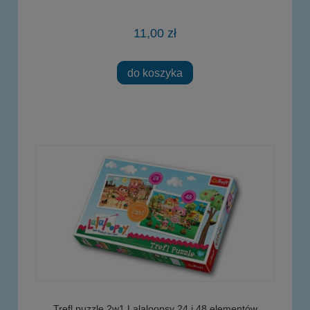
11,00 zł
do koszyka
Trefl puzzle 2w1 Lalaloopsy 24 i 48 elementów