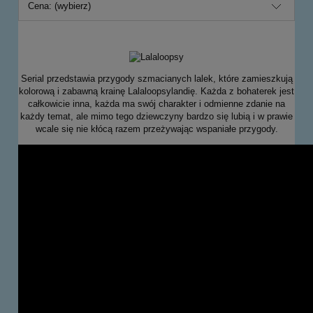
Cena: (wybierz)
Serial przedstawia przygody szmacianych lalek, które zamieszkują
kolorową i zabawną krainę Lalaloopsylandię. Każda z bohaterek jest
całkowicie inna, każda ma swój charakter i odmienne zdanie na
każdy temat, ale mimo tego dziewczyny bardzo się lubią i w prawie
wcale się nie kłócą razem przeżywając wspaniałe przygody.