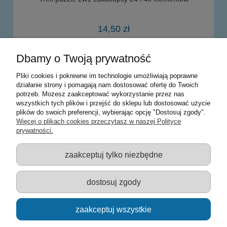
14,50 zł
Dbamy o Twoją prywatność
do koszyka
Pliki cookies i pokrewne im technologie umożliwiają poprawne
działanie strony i pomagają nam dostosować ofertę do Twoich
potrzeb. Możesz zaakceptować wykorzystanie przez nas
Warunki zakupów
wszystkich tych plików i przejść do sklepu lub dostosować użycie
plików do swoich preferencji, wybierając opcję "Dostosuj zgody".
Moje konto
Więcej o plikach cookies przeczytasz w naszej Polityce
prywatności.
Informacje o sklepie
zaakceptuj tylko niezbędne
Sklep z zabawkami Łódź :: Hurownia zabawek :: Zabawki
edukacyjne :: Zestawy artystyczne :: Zabawki :: samochody Welly
:: Zabawkownia :: zabawki dla dzieci :: Lalki :: Klocki :: Artykuły
dostosuj zgody
szkolne ::
zaakceptuj wszystkie