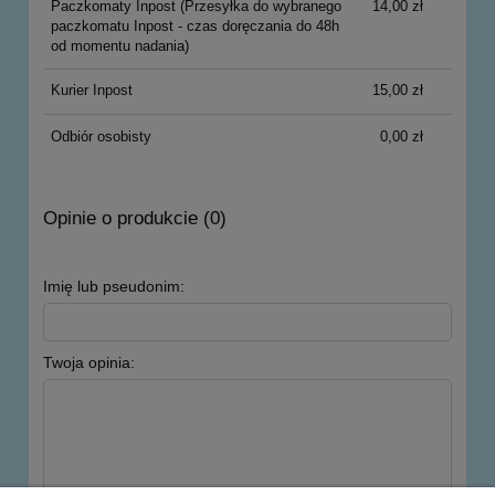
Paczkomaty Inpost
(Przesyłka do wybranego
14,00 zł
paczkomatu Inpost - czas doręczania do 48h
od momentu nadania)
Kurier Inpost
15,00 zł
Odbiór osobisty
0,00 zł
Opinie o produkcie (0)
Imię lub pseudonim:
Twoja opinia: