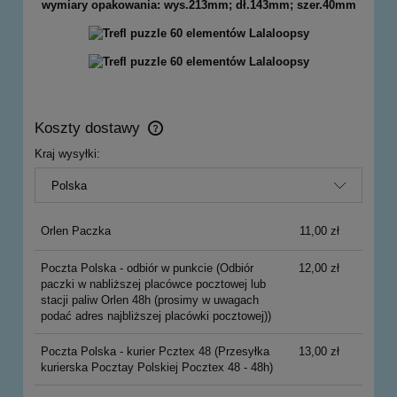
wymiary opakowania: wys.213mm; dł.143mm; szer.40mm
Koszty dostawy
Cena nie zawiera ewentualnych kosztów płatności
Kraj wysyłki:
Orlen Paczka
11,00 zł
Poczta Polska - odbiór w punkcie
(Odbiór
12,00 zł
paczki w nabliższej placówce pocztowej lub
stacji paliw Orlen 48h (prosimy w uwagach
podać adres najbliższej placówki pocztowej))
Poczta Polska - kurier Pcztex 48
(Przesyłka
13,00 zł
kurierska Pocztay Polskiej Pocztex 48 - 48h)