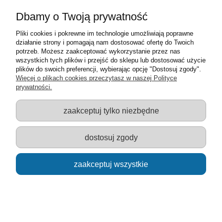
wyślij
Dbamy o Twoją prywatność
Pliki cookies i pokrewne im technologie umożliwiają poprawne
działanie strony i pomagają nam dostosować ofertę do Twoich
potrzeb. Możesz zaakceptować wykorzystanie przez nas
Warunki zakupów
wszystkich tych plików i przejść do sklepu lub dostosować użycie
plików do swoich preferencji, wybierając opcję "Dostosuj zgody".
Moje konto
Więcej o plikach cookies przeczytasz w naszej Polityce
prywatności.
Informacje o sklepie
zaakceptuj tylko niezbędne
Sklep z zabawkami Łódź :: Hurownia zabawek :: Zabawki
edukacyjne :: Zestawy artystyczne :: Zabawki :: samochody Welly
:: Zabawkownia :: zabawki dla dzieci :: Lalki :: Klocki :: Artykuły
dostosuj zgody
szkolne ::
zaakceptuj wszystkie
pokaż pełną wersję strony
Sklep internetowy Shoper.pl