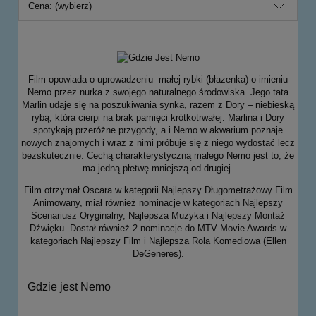
Cena: (wybierz)
Film opowiada o uprowadzeniu małej rybki (błazenka) o imieniu
Nemo przez nurka z swojego naturalnego środowiska. Jego tata
Marlin udaje się na poszukiwania synka, razem z Dory – niebieską
rybą, która cierpi na brak pamięci krótkotrwałej. Marlina i Dory
spotykają przeróżne przygody, a i Nemo w akwarium poznaje
nowych znajomych i wraz z nimi próbuje się z niego wydostać lecz
bezskutecznie. Cechą charakterystyczną małego Nemo jest to, że
ma jedną płetwę mniejszą od drugiej.
Film otrzymał Oscara w kategorii Najlepszy Długometrażowy Film
Animowany, miał również nominacje w kategoriach Najlepszy
Scenariusz Oryginalny, Najlepsza Muzyka i Najlepszy Montaż
Dźwięku. Dostał również 2 nominacje do MTV Movie Awards w
kategoriach Najlepszy Film i Najlepsza Rola Komediowa (Ellen
DeGeneres).
Gdzie jest Nemo