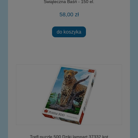
Świąteczna Baśń - 150 el.
58,00 zł
do koszyka
Trefl puzzle 500 Dziki lampart 37332 kot