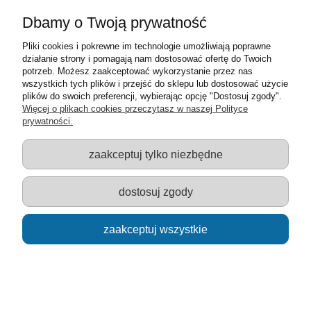
Dbamy o Twoją prywatność
Pliki cookies i pokrewne im technologie umożliwiają poprawne
działanie strony i pomagają nam dostosować ofertę do Twoich
potrzeb. Możesz zaakceptować wykorzystanie przez nas
wszystkich tych plików i przejść do sklepu lub dostosować użycie
plików do swoich preferencji, wybierając opcję "Dostosuj zgody".
Więcej o plikach cookies przeczytasz w naszej Polityce
prywatności.
Trefl puzzle 500 elementów Rodzina Tygrysów
zaakceptuj tylko niezbędne
22,00 zł
dostosuj zgody
powiadom o dostępności
zaakceptuj wszystkie